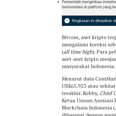
Pemerintah mengimbau investor 
berinvestasi di platform yang te
!
Ringkasan ini dihasilkan
Bitcoin, aset kripto t
mengalami koreksi sebe
(
all time high
). Para pe
aset-aset kripto menjad
masyarakat Indonesia.
Menurut data CoinMarke
US$65.925 atau sekitar
terakhir. Robby,
Chief 
Ketua Umum Asosiasi P
Blockchain Indonesia (
dibarengi dengan menin