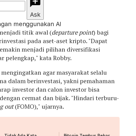
Ask
engan menggunakan AI
enjadi titik awal (
departure point
) bagi
investasi pada aset-aset kripto. "Dapat
semakin menjadi pilihan diversifikasi
ar pelengkap," kata Robby.
 mengingatkan agar masyarakat selalu
ma dalam berinvestasi, yakni pemahaman
arap investor dan calon investor bisa
engan cermat dan bijak. "Hindari terburu-
ng out
(FOMO)," ujarnya.
Tidak Ada Kata
Bitcoin Tembus Rekor