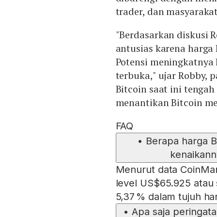
trader, dan masyarakat
"Berdasarkan diskusi 
antusias karena harga 
Potensi meningkatnya 
terbuka," ujar Robby, 
Bitcoin saat ini tenga
menantikan Bitcoin men
FAQ
•
Berapa harga Bi
kenaikann
Menurut data CoinMar
level US$65.925 atau s
5,37 % dalam tujuh hari
•
Apa saja peringat