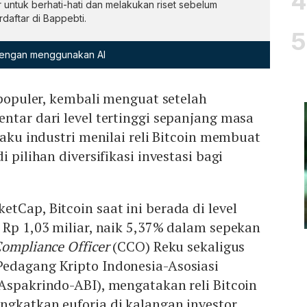
untuk berhati-hati dan melakukan riset sebelum
rdaftar di Bappebti.
 dengan menggunakan AI
erpopuler, kembali menguat setelah
ntar dari level tertinggi sepanjang masa
laku industri menilai reli Bitcoin membuat
i pilihan diversifikasi investasi bagi
tCap, Bitcoin saat ini berada di level
 Rp 1,03 miliar, naik 5,37% dalam sepekan
Compliance Officer
(CCO) Reku sekaligus
edagang Kripto Indonesia-Asosiasi
Aspakrindo-ABI), mengatakan reli Bitcoin
gkatkan euforia di kalangan investor,