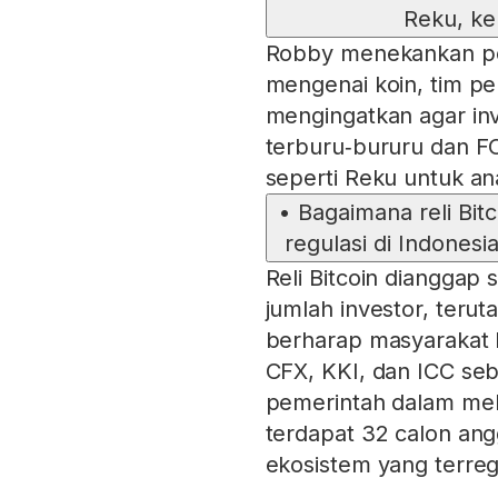
Reku, ke
Robby menekankan pen
mengenai koin, tim p
mengingatkan agar in
terburu‑bururu dan F
seperti Reku untuk ana
•
Bagaimana reli Bi
regulasi di Indonesi
Reli Bitcoin dianggap
jumlah investor, terut
berharap masyarakat b
CFX, KKI, dan ICC se
pemerintah dalam meli
terdapat 32 calon a
ekosistem yang terreg