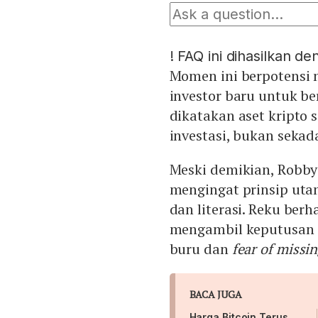
!
FAQ ini dihasilkan d
Momen ini berpotensi m
investor baru untuk ber
dikatakan aset kripto 
investasi, bukan sekad
Meski demikian, Robby
mengingat prinsip uta
dan literasi. Reku berh
mengambil keputusan d
buru dan
fear of missi
BACA JUGA
Harga Bitcoin Terus