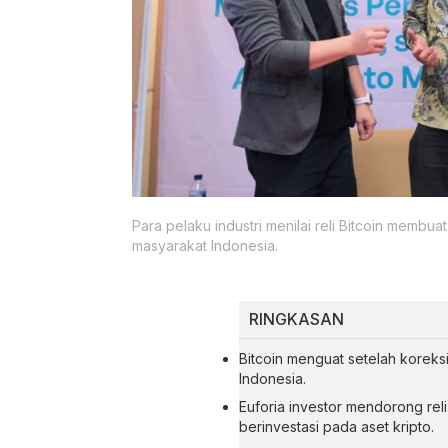
Para pelaku industri menilai reli Bitcoin membuat 
masyarakat Indonesia.
RINGKASAN
Bitcoin menguat setelah koreksi,
Indonesia.
Euforia investor mendorong rel
berinvestasi pada aset kripto.