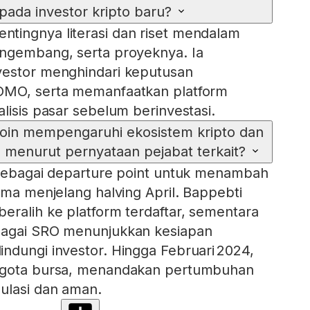
pada investor kripto baru?
tingnya literasi dan riset mendalam
engembang, serta proyeknya. Ia
vestor menghindari keputusan
OMO, serta memanfaatkan platform
lisis pasar sebelum berinvestasi.
tcoin mempengaruhi ekosistem kripto dan
a menurut pernyataan pejabat terkait?
 sebagai departure point untuk menambah
ama menjelang halving April. Bappebti
eralih ke platform terdaftar, sementara
bagai SRO menunjukkan kesiapan
ndungi investor. Hingga Februari 2024,
nggota bursa, menandakan pertumbuhan
ulasi dan aman.