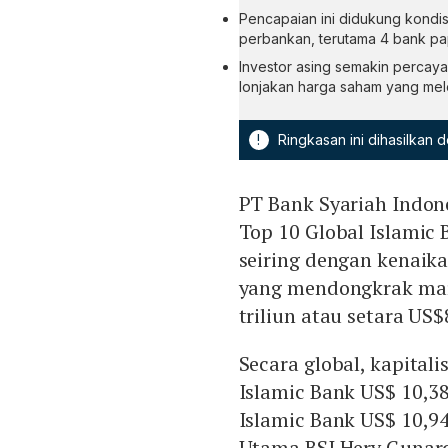
Pencapaian ini didukung kondisi
perbankan, terutama 4 bank pap
Investor asing semakin percaya
lonjakan harga saham yang mele
!
Ringkasan ini dihasilkan
PT Bank Syariah Indone
Top 10 Global Islamic B
seiring dengan kenaik
yang mendongkrak mar
triliun atau setara US$
Secara global, kapital
Islamic Bank US$ 10,38
Islamic Bank US$ 10,94 
Utama BSI Hery Gunard