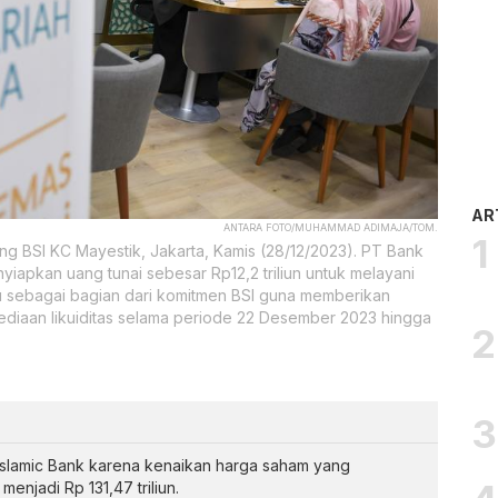
AR
ANTARA FOTO/MUHAMMAD ADIMAJA/TOM.
g BSI KC Mayestik, Jakarta, Kamis (28/12/2023). PT Bank
yiapkan uang tunai sebesar Rp12,2 triliun untuk melayani
u sebagai bagian dari komitmen BSI guna memberikan
ediaan likuiditas selama periode 22 Desember 2023 hingga
 Islamic Bank karena kenaikan harga saham yang
menjadi Rp 131,47 triliun.