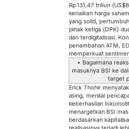
Rp 131,47 triliun (US$8
kenaikan harga saham
yang solid, pertumb
pihak ketiga (DPK) dua
dan terdigitalisasi. Kon
penambahan ATM, EDC,
memperkuat sentimen 
•
Bagaimana reaks
masuknya BSI ke dal
target p
Erick Thohir menyatak
asing, menilai pencapai
keberhasilan lokomoti
menargetkan BSI masu
berdasarkan kapitalis
realisasinya terjadi l