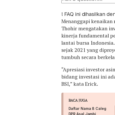
!
FAQ ini dihasilkan d
Menanggapi kenaikan m
Thohir mengatakan inv
kinerja fundamental p
lantai bursa Indonesia
sejak 2021 yang diproy
tumbuh secara berkela
“Apresiasi investor as
bidang investasi ini a
BSI,” kata Erick.
BACA JUGA
Daftar Nama 8 Caleg
DPR Asal Jambi