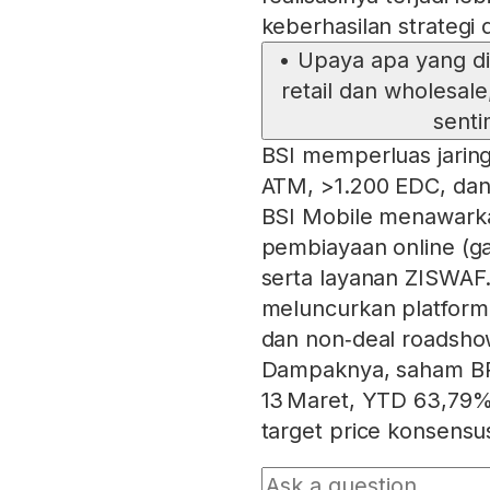
keberhasilan strategi
•
Upaya apa yang d
retail dan wholesa
sent
BSI memperluas jarin
ATM, >1.200 EDC, dan 8
BSI Mobile menawarka
pembiayaan online (gad
serta layanan ZISWAF
meluncurkan platform 
dan non‑deal roadshow 
Dampaknya, saham BR
13 Maret, YTD 63,79%
target price konsens