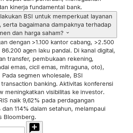
 dan kinerja fundamental bank.
ilakukan BSI untuk memperkuat layanan
le, serta bagaimana dampaknya terhadap
imen dan harga saham?
gan dengan >1.100 kantor cabang, >2.500
6.200 agen laku pandai. Di kanal digital,
n transfer, pembukaan rekening,
ai emas, cicil emas, mitraguna, oto),
. Pada segmen wholesale, BSI
transaction banking. Aktivitas konferensi
meningkatkan visibilitas ke investor.
IS naik 9,62% pada perdagangan
 dan 114% dalam setahun, melampaui
us Bloomberg.