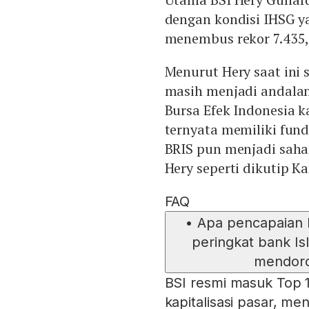
dengan kondisi IHSG ya
menembus rekor 7.435,
Menurut Hery saat ini
masih menjadi andalan
Bursa Efek Indonesia k
ternyata memiliki fun
BRIS pun menjadi saham
Hery seperti dikutip Ka
FAQ
•
Apa pencapaian P
peringkat bank Is
mendoro
BSI resmi masuk Top 1
kapitalisasi pasar, m