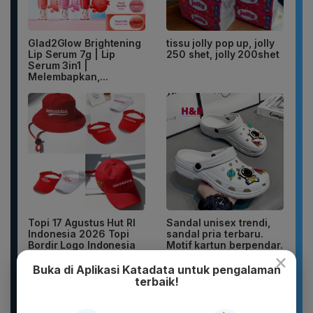
Glad2Glow Brightening
tissu jolly pop up, jolly
Lip Serum 7g | Lip
250 shet, jolly 200shet
Serum 3in1 |
Melembapkan,...
Topi 17 Agustus Hut RI
Sandal unisex trendi,
Indonesia 2026 Topi
sandal pria terbaru.
Bordir Logo Indonesia
Motif kartun berpendar.
×
Buka di Aplikasi Katadata untuk pengalaman
terbaik!