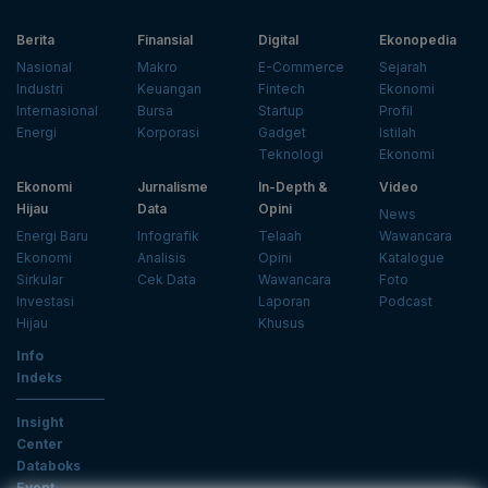
Berita
Finansial
Digital
Ekonopedia
Nasional
Makro
E-Commerce
Sejarah
Industri
Keuangan
Fintech
Ekonomi
Internasional
Bursa
Startup
Profil
Energi
Korporasi
Gadget
Istilah
Teknologi
Ekonomi
Ekonomi
Jurnalisme
In-Depth &
Video
Hijau
Data
Opini
News
Energi Baru
Infografik
Telaah
Wawancara
Ekonomi
Analisis
Opini
Katalogue
Sirkular
Cek Data
Wawancara
Foto
Investasi
Laporan
Podcast
Hijau
Khusus
Info
Indeks
Insight
Center
Databoks
Event