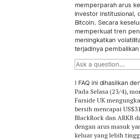
memperparah arus ke
investor institusiona
Bitcoin. Secara keselu
memperkuat tren penu
meningkatkan volatili
terjadinya pembalika
!
FAQ ini dihasilkan d
Pada Selasa (23/4), mo
Farside UK mengungkap
bersih mencapai US$31,6
BlackRock dan ARKB d
dengan arus masuk yang
keluar yang lebih ting