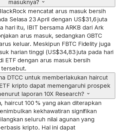
masuknya?
k BlackRock mencatat arus masuk bersih
ada Selasa 23 April dengan US$31,6 juta
da hari itu, IBIT bersama ARKB dari Ark
onjakan arus masuk, sedangkan GBTC
rus keluar. Meskipun FBTC Fidelity juga
k harian tinggi (US$34,83 juta pada hari
jadi ETF dengan arus masuk bersih
 tersebut.
na DTCC untuk memberlakukan haircut
ETF kripto dapat memengaruhi prospek
menurut laporan 10X Research?
 haircut 100 % yang akan diterapkan
enimbulkan kekhawatiran signifikan
ilangkan seluruh nilai agunan yang
rbasis kripto. Hal ini dapat