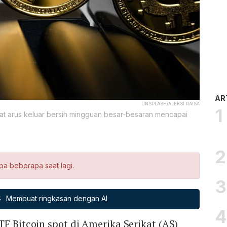
AR
UNSPLASH/ALEKSI RAISA
tat arus keluar bersih mingguan besar-besaran mencapai
ba beberapa saat lagi.
Membuat ringkasan dengan AI
TF Bitcoin spot di Amerika Serikat (AS)