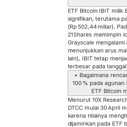
ETF Bitcoin IBIT mili
signifikan, terutama p
(Rp 502,44 miliar). Pa
21Shares memimpin l
Grayscale mengalami a
menunjukkan arus masu
lain), IBIT tetap men
terbesar pada tanggal
•
Bagaimana renca
100 % pada agunan 
ETF Bitcoin 
Menurut 10X Research,
DTCC mulai 30 April m
karena nilainya mengh
dijaminkan pada ETF be