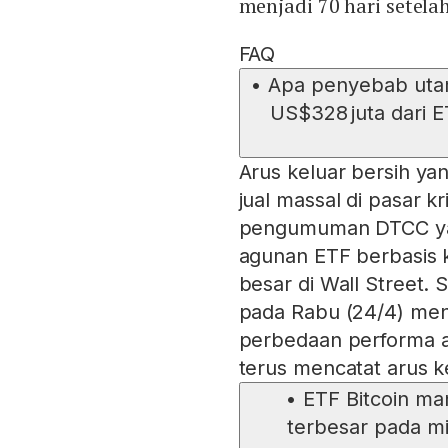
menjadi 70 hari setela
FAQ
•
Apa penyebab utam
US$328 juta dari E
Arus keluar bersih yan
jual massal di pasar k
pengumuman DTCC ya
agunan ETF berbasis k
besar di Wall Street. 
pada Rabu (24/4) meni
perbedaan performa a
terus mencatat arus k
•
ETF Bitcoin ma
terbesar pada mi