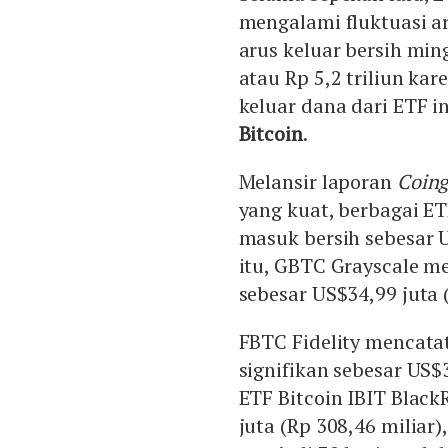
mengalami fluktuasi ar
arus keluar bersih mi
atau Rp 5,2 triliun ka
keluar dana dari ETF 
Bitcoin
.
Melansir laporan
Coin
yang kuat, berbagai ET
masuk bersih sebesar U
itu, GBTC Grayscale me
sebesar US$34,99 juta (
FBTC Fidelity mencatat
signifikan sebesar US$3
ETF Bitcoin IBIT Blac
juta (Rp 308,46 milia