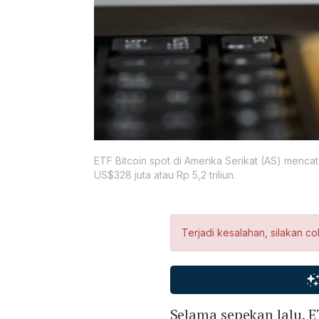
ETF Bitcoin spot di Amerika Serikat (AS) menca
US$328 juta atau Rp 5,2 triliun.
Terjadi kesalahan, silakan co
Selama sepekan lalu, E