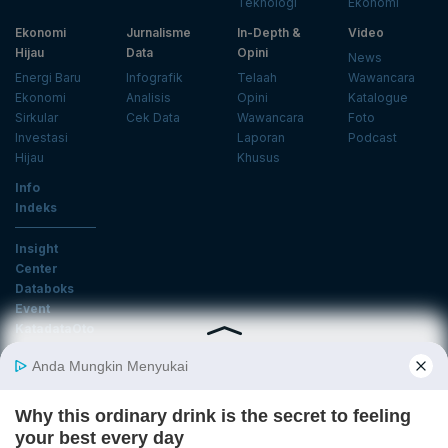
Teknologi
Ekonomi
Ekonomi
Jurnalisme
In-Depth &
Video
Hijau
Data
Opini
News
Energi Baru
Infografik
Telaah
Wawancara
Ekonomi
Analisis
Opini
Katalogue
Sirkular
Cek Data
Wawancara
Foto
Investasi
Laporan
Podcast
Hijau
Khusus
Info
Indeks
Insight
Center
Databoks
Event
KatadataOto
Langganan Newsletter
Email
Daftar