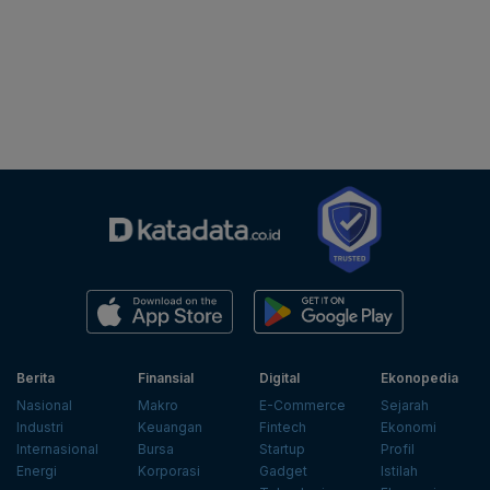
Berita
Finansial
Digital
Ekonopedia
Nasional
Makro
E-Commerce
Sejarah
Industri
Keuangan
Fintech
Ekonomi
Internasional
Bursa
Startup
Profil
Energi
Korporasi
Gadget
Istilah