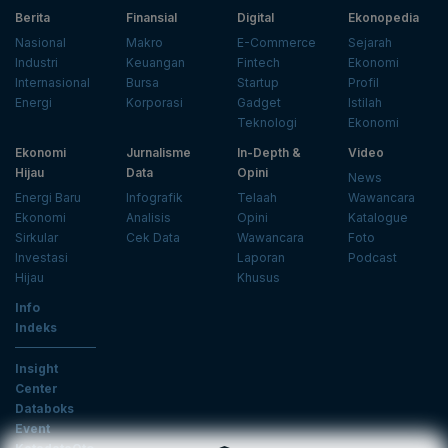
Berita
Finansial
Digital
Ekonopedia
Nasional
Makro
E-Commerce
Sejarah
Industri
Keuangan
Fintech
Ekonomi
Internasional
Bursa
Startup
Profil
Energi
Korporasi
Gadget
Istilah
Teknologi
Ekonomi
Ekonomi
Jurnalisme
In-Depth &
Video
Hijau
Data
Opini
News
Energi Baru
Infografik
Telaah
Wawancara
Ekonomi
Analisis
Opini
Katalogue
Sirkular
Cek Data
Wawancara
Foto
Investasi
Laporan
Podcast
Hijau
Khusus
Info
Indeks
Insight
Center
Databoks
Event