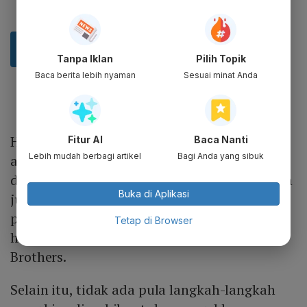
Tanpa Iklan
Pilih Topik
Baca berita lebih nyaman
Sesuai minat Anda
Hingga 1 Juli 2021, ditetapkan bahwa tidak
Fitur AI
Baca Nanti
Lebih mudah berbagi artikel
Bagi Anda yang sibuk
ada proses hukum yang akan dimulai atau
dilanjutkan terhadap Pan Brothers. Demikian
Buka di Aplikasi
juga tidak ada permulaan, kelanjutan atau
pengadaan eksekusi, tekanan, atau proses
Tetap di Browser
hukum lainnya terhadap properti Pan
Brothers.
Selain itu, tidak ada pula langkah-langkah