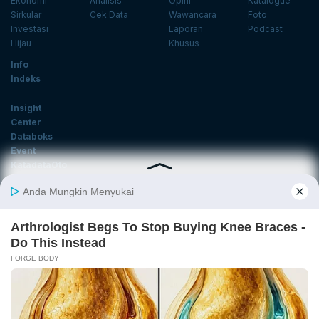
Ekonomi
Analisis
Opini
Katalogue
Sirkular
Cek Data
Wawancara
Foto
Investasi
Laporan
Podcast
Hijau
Khusus
Info
Indeks
Insight
Center
Databoks
Event
KatadataOto
Langganan Newsletter
Email
Daftar
Ikuti Kami