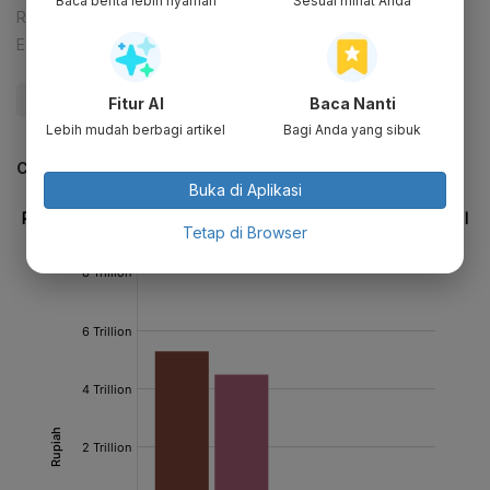
Baca berita lebih nyaman
Sesuai minat Anda
Reporter:
Andi M. Arief
Editor:
Lavinda
#Waskita
#Waskita Karya
#Ibu Kota Baru
#BUMN
Fitur AI
Baca Nanti
Lebih mudah berbagi artikel
Bagi Anda yang sibuk
CEK JUGA DATA INI
Buka di Aplikasi
Tetap di Browser