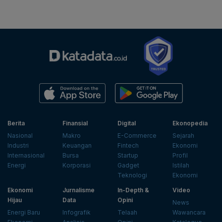
Berita
Finansial
Digital
Ekonopedia
Nasional
Makro
E-Commerce
Sejarah
Industri
Keuangan
Fintech
Ekonomi
Internasional
Bursa
Startup
Profil
Energi
Korporasi
Gadget
Istilah
Teknologi
Ekonomi
Ekonomi
Jurnalisme
In-Depth &
Video
Hijau
Data
Opini
News
Energi Baru
Infografik
Telaah
Wawancara