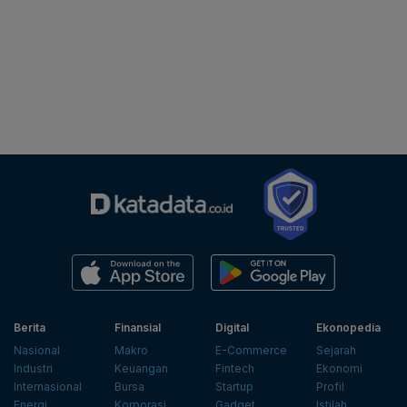
Berita
Finansial
Digital
Ekonopedia
Nasional
Makro
E-Commerce
Sejarah
Industri
Keuangan
Fintech
Ekonomi
Internasional
Bursa
Startup
Profil
Energi
Korporasi
Gadget
Istilah