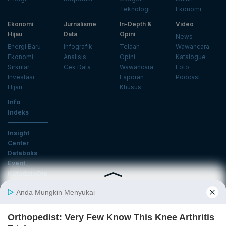
Teknologi
Ekonomi
Ekonomi
Jurnalisme
In-Depth &
Video
Hijau
Data
Opini
News
Energi Baru
Infografik
Telaah
Wawancara
Ekonomi
Analisis
Opini
Katalogue
Sirkular
Cek Data
Wawancara
Foto
Investasi
Laporan
Podcast
Hijau
Khusus
Info
Indeks
Insight
Center
Databoks
Event
KatadataOto
Langganan Newsletter
Email
Daftar