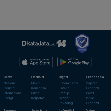
Berita
Finansial
Digital
Ekonopedia
Nasional
Makro
E-Commerce
Sejarah
Industri
Keuangan
Fintech
Ekonomi
Internasional
Bursa
Startup
Profil
Energi
Korporasi
Gadget
Istilah
Teknologi
Ekonomi
Ekonomi
Jurnalisme
In-Depth &
Video