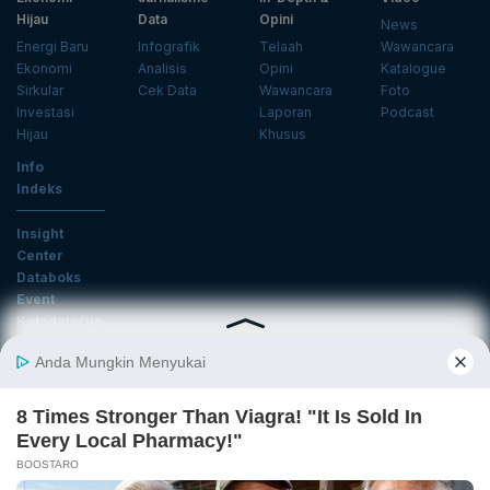
Hijau
Data
Opini
News
Energi Baru
Infografik
Telaah
Wawancara
Ekonomi
Analisis
Opini
Katalogue
Sirkular
Cek Data
Wawancara
Foto
Investasi
Laporan
Podcast
Hijau
Khusus
Info
Indeks
Insight
Center
Databoks
Event
KatadataOto
Langganan Newsletter
Email
Daftar
Ikuti Kami