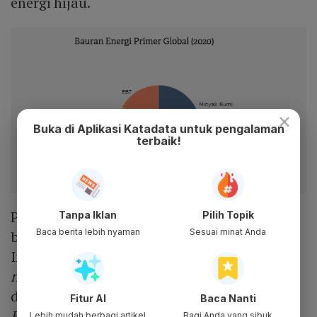
energi hijau.
×
Buka di Aplikasi Katadata untuk pengalaman
terbaik!
Perseroan terus berupaya menjadi katalis
Tanpa Iklan
Pilih Topik
Baca berita lebih nyaman
Sesuai minat Anda
bagi transisi menuju energi berkelanjutan di
Indonesia melalui ambisi mencapai
carbon
neutrality
pada 2030. Hal ini diwujudkan
dengan terus menerapkan prinsip-prinsip
Fitur AI
Baca Nanti
Environmental, Social, and Governance
(ESG)
Lebih mudah berbagi artikel
Bagi Anda yang sibuk