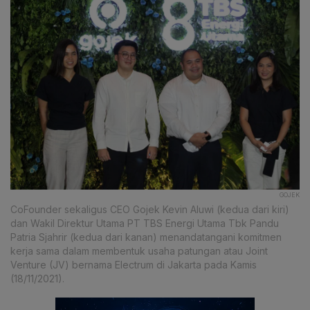
GOJEK
CoFounder sekaligus CEO Gojek Kevin Aluwi (kedua dari kiri)
dan Wakil Direktur Utama PT TBS Energi Utama Tbk Pandu
Patria Sjahrir (kedua dari kanan) menandatangani komitmen
kerja sama dalam membentuk usaha patungan atau Joint
Venture (JV) bernama Electrum di Jakarta pada Kamis
(18/11/2021).