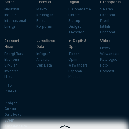
Berita
Finansial
Digital
Ekonopedia
Nasional
Makro
E-Commerce
Sejarah
Industri
Keuangan
Fintech
Ekonomi
Internasional
Bursa
Startup
Profil
Energi
Korporasi
Gadget
Istilah
Teknologi
Ekonomi
Ekonomi
Jurnalisme
In-Depth &
Video
Hijau
Data
Opini
News
Energi Baru
Infografik
Telaah
Wawancara
Ekonomi
Analisis
Opini
Katalogue
Sirkular
Cek Data
Wawancara
Foto
Investasi
Laporan
Podcast
Hijau
Khusus
Info
Indeks
Insight
Center
Databoks
Event
KatadataOto