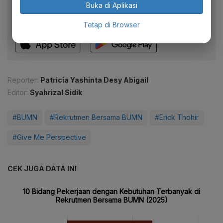
Buka di Aplikasi
Dapatkan pengalaman membaca lebih nyaman dan nikmati
fitur menarik lainnya lewat aplikasi mobile Katadata.
Tetap di Browser
Reporter:
Patricia Yashinta Desy Abigail
Editor:
Syahrizal Sidik
#BUMN
#Rekrutmen Bersama BUMN
#Erick Thohir
#Give Me Perspective
CEK JUGA DATA INI