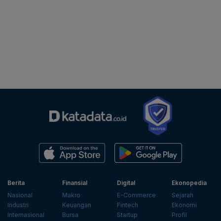
Berita
Finansial
Digital
Ekonopedia
Nasional
Makro
E-Commerce
Sejarah
Industri
Keuangan
Fintech
Ekonomi
Internasional
Bursa
Startup
Profil