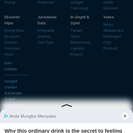
Energi
Korporasi
Gadget
Istilah
Teknologi
Ekonomi
Ekonomi
Jurnalisme
In-Depth &
Video
Hijau
Data
Opini
News
Energi Baru
Infografik
Telaah
Wawancara
Ekonomi
Analisis
Opini
Katalogue
Sirkular
Cek Data
Wawancara
Foto
Investasi
Laporan
Podcast
Hijau
Khusus
Info
Indeks
Insight
Center
Databoks
Event
KatadataOto
Langganan Newsletter
Email