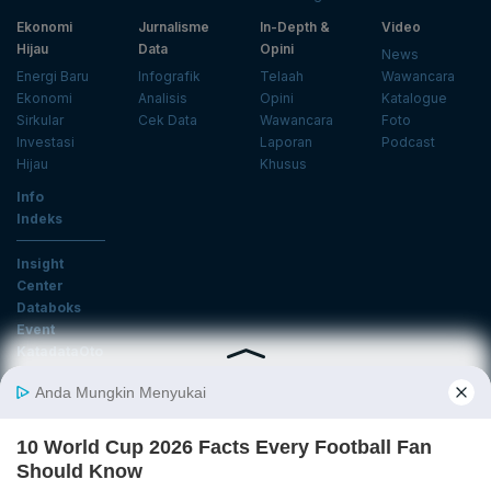
Ekonomi
Jurnalisme
In-Depth &
Video
Hijau
Data
Opini
News
Energi Baru
Infografik
Telaah
Wawancara
Ekonomi
Analisis
Opini
Katalogue
Sirkular
Cek Data
Wawancara
Foto
Investasi
Laporan
Podcast
Hijau
Khusus
Info
Indeks
Insight
Center
Databoks
Event
KatadataOto
Langganan Newsletter
Email
Daftar