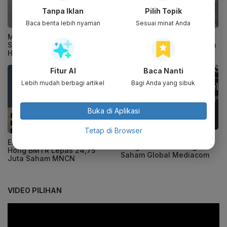
Tanpa Iklan
Pilih Topik
Baca berita lebih nyaman
Sesuai minat Anda
MNC Asia Lepas 45,2 Juta
Emiten Koleksi Lo Kheng
Saham Emiten Lo Kheng
Hong BMTR Borong Saham
Hong Global Mediacom
MSIN dan MNCN
Fitur AI
Baca Nanti
Lebih mudah berbagi artikel
Bagi Anda yang sibuk
Buka di Aplikasi
Tetap di Browser
Selang Sebulan, Lo Kheng
Emiten Portofolio Lo Kheng
Hong Kembali Borong
Hong BMTR Lepas 24,75
Saham Global Mediacom
Juta Saham MNCN
VIDEO PILIHAN