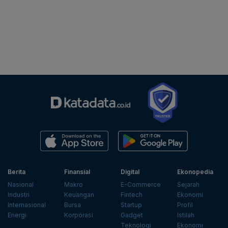
Berita
Finansial
Digital
Ekonopedia
Nasional
Makro
E-Commerce
Sejarah
Industri
Keuangan
Fintech
Ekonomi
Internasional
Bursa
Startup
Profil
Energi
Korporasi
Gadget
Istilah
Teknologi
Ekonomi