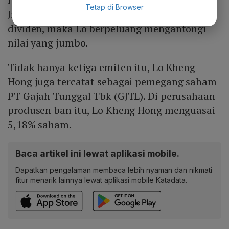
Tetap di Browser
Jika RUPST memutuskan untuk membagikan
dividen, maka Lo berpeluang mengantongi
nilai yang jumbo.
Tidak hanya ketiga emiten itu, Lo Kheng
Hong juga tercatat sebagai pemegang saham
PT Gajah Tunggal Tbk (GJTL). Di perusahaan
produsen ban itu, Lo Kheng Hong menguasai
5,18% saham.
Baca artikel ini lewat aplikasi mobile.
Dapatkan pengalaman membaca lebih nyaman dan nikmati
fitur menarik lainnya lewat aplikasi mobile Katadata.