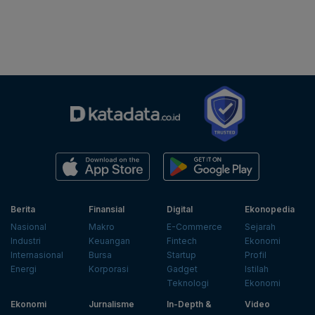
Berita
Finansial
Digital
Ekonopedia
Nasional
Makro
E-Commerce
Sejarah
Industri
Keuangan
Fintech
Ekonomi
Internasional
Bursa
Startup
Profil
Energi
Korporasi
Gadget
Istilah
Teknologi
Ekonomi
Ekonomi
Jurnalisme
In-Depth &
Video