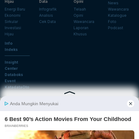
Hijau
Data
Opini
News
Energi Baru
Infografik
Telaah
Wawancara
Ekonomi
Analisis
Opini
Katalogue
Sirkular
Cek Data
Wawancara
Foto
Investasi
Laporan
Podcast
Hijau
Khusus
Info
Indeks
Insight
Center
Databoks
Event
KatadataOto
Langganan Newsletter
Email
Daftar
Ikuti Kami