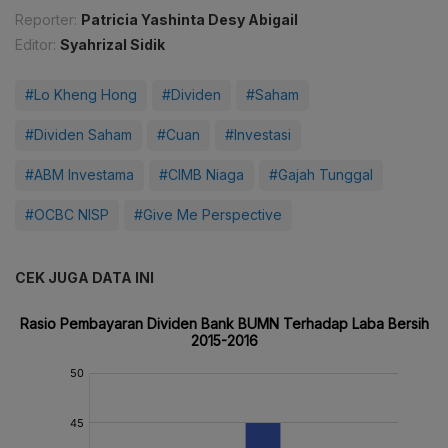
Reporter:
Patricia Yashinta Desy Abigail
Editor:
Syahrizal Sidik
#Lo Kheng Hong
#Dividen
#Saham
#Dividen Saham
#Cuan
#Investasi
#ABM Investama
#CIMB Niaga
#Gajah Tunggal
#OCBC NISP
#Give Me Perspective
CEK JUGA DATA INI