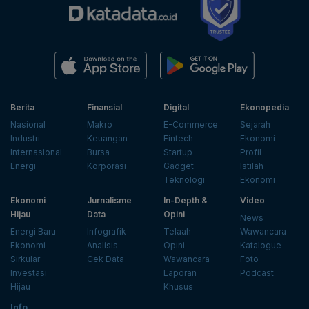
Berita
Finansial
Digital
Ekonopedia
Nasional
Makro
E-Commerce
Sejarah
Industri
Keuangan
Fintech
Ekonomi
Internasional
Bursa
Startup
Profil
Energi
Korporasi
Gadget
Istilah
Teknologi
Ekonomi
Ekonomi
Jurnalisme
In-Depth &
Video
Hijau
Data
Opini
News
Energi Baru
Infografik
Telaah
Wawancara
Ekonomi
Analisis
Opini
Katalogue
Sirkular
Cek Data
Wawancara
Foto
Investasi
Laporan
Podcast
Hijau
Khusus
Info