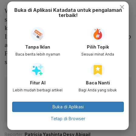
×
Wakil Menteri BUMN Kartika Wirjoatmodjo
Buka di Aplikasi Katadata untuk pengalaman
terbaik!
sebelumnya mengatakan, BRI dan BNI akan
keluar secara perlahan dari PT Bank Syariah
Indonesia Tbk. Sementara Bank Mandiri tetap
akan menjadi pemegang saham pengendali.
Tanpa Iklan
Pilih Topik
Pemerintah juga tetap menjadi pemegang
Baca berita lebih nyaman
Sesuai minat Anda
saham dwiwarna.
Fitur AI
Baca Nanti
Baca artikel ini lewat aplikasi mobile.
Lebih mudah berbagi artikel
Bagi Anda yang sibuk
Dapatkan pengalaman membaca lebih nyaman dan nikmati
fitur menarik lainnya lewat aplikasi mobile Katadata.
Buka di Aplikasi
Tetap di Browser
Reporter:
Patricia Yashinta Desy Abigail