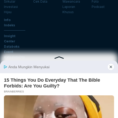
Sirkular
Cek Data
Wawancara
Foto
Investasi
Laporan
Podcast
Hijau
Khusus
Info
Indeks
Insight
Center
Databoks
Event
KatadataOto
Langganan Newsletter
Email
Daftar
Ikuti Kami
Tentang Katadata
Advertising
Karier
Pedoman Media Siber