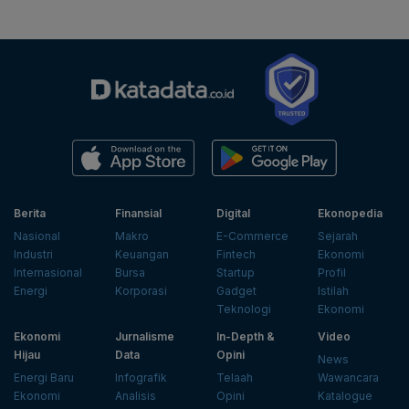
Berita
Finansial
Digital
Ekonopedia
Nasional
Makro
E-Commerce
Sejarah
Industri
Keuangan
Fintech
Ekonomi
Internasional
Bursa
Startup
Profil
Energi
Korporasi
Gadget
Istilah
Teknologi
Ekonomi
Ekonomi
Jurnalisme
In-Depth &
Video
Hijau
Data
Opini
News
Energi Baru
Infografik
Telaah
Wawancara
Ekonomi
Analisis
Opini
Katalogue