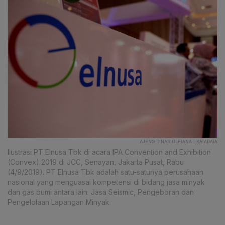
AJENG DINAR ULFIANA | KATADATA
Ilustrasi PT Elnusa Tbk di acara IPA Convention and Exhibition
(Convex) 2019 di JCC, Senayan, Jakarta Pusat, Rabu
(4/9/2019). PT Elnusa Tbk adalah satu-satunya perusahaan
nasional yang menguasai kompetensi di bidang jasa minyak
dan gas bumi antara lain: Jasa Seismic, Pengeboran dan
Pengelolaan Lapangan Minyak.