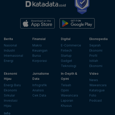
Berita
Finansial
Digital
Ekonopedia
Nasional
Makro
E-Commerce
Sejarah
Industri
Keuangan
Fintech
Ekonomi
Internasional
Bursa
Startup
Profil
Energi
Korporasi
Gadget
Istilah
Teknologi
Ekonomi
Ekonomi
Jurnalisme
In-Depth &
Video
Hijau
Data
Opini
News
Energi Baru
Infografik
Telaah
Wawancara
Ekonomi
Analisis
Opini
Katalogue
Sirkular
Cek Data
Wawancara
Foto
Investasi
Laporan
Podcast
Hijau
Khusus
Info