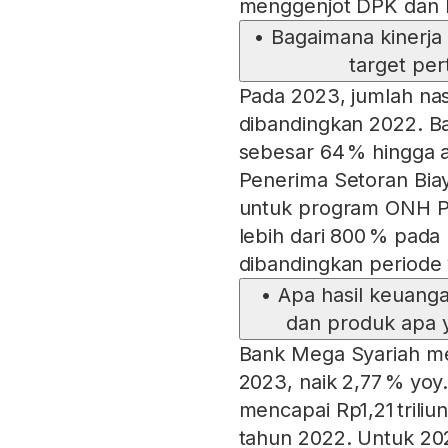
menggenjot DPK dan l
•
Bagaimana kinerja
target pe
Pada 2023, jumlah na
dibandingkan 2022. 
sebesar 64 % hingga ak
Penerima Setoran Bia
untuk program ONH Pl
lebih dari 800 % pada
dibandingkan periode
•
Apa hasil keuang
dan produk apa 
Bank Mega Syariah men
2023, naik 2,77 % yoy
mencapai Rp1,21 triliu
tahun 2022. Untuk 20