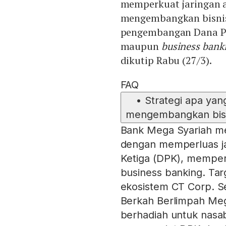
memperkuat jaringan 
mengembangkan bisnis 
pengembangan Dana Pi
maupun
business bank
dikutip Rabu (27/3).
FAQ
•
Strategi apa ya
mengembangkan bisni
Bank Mega Syariah men
dengan memperluas ja
Ketiga (DPK), memper
business banking. Ta
ekosistem CT Corp. S
Berkah Berlimpah Meg
berhadiah untuk nasa