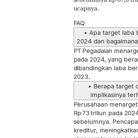
ucapnya.
FAQ
•
Apa target laba
2024 dan bagaimana
PT Pegadaian menarget
pada 2024, yang bera
dibandingkan laba bers
2023.
•
Berapa target 
implikasinya ter
Perusahaan menargetk
Rp 73 triliun pada 2024
sebelumnya. Pencapai
kreditur, meningkatk