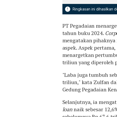
!
Ringkasan ini dihasilkan
PT Pegadaian menarget
tahun buku 2024.
Corp
mengatakan pihaknya 
aspek. Aspek pertama,
menargetkan pertumbuh
triliun yang diperoleh
"Laba juga tumbuh sebe
triliun," kata Zulfan 
Gedung Pegadaian Kenar
Selanjutnya, ia meng
loan
naik sebesar 12,6%
sebelumnya Rp 67,6 tril