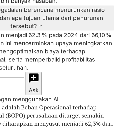
ebih banyak nasabah.
gadaian berencana menurunkan rasio
an apa tujuan utama dari penurunan
tersebut?
n menjadi 62,3 % pada 2024 dari 66,10 %
n ini mencerminkan upaya meningkatkan
, mengoptimalkan biaya terhadap
l, serta memperbaiki profitabilitas
seluruhan.
Ask
engan menggunakan AI
r adalah Beban Operasional terhadap
l (BOPO) perusahaan ditarget semakin
 diharapkan menyusut menjadi 62,3% dari