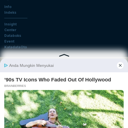
Info
Indeks
Insight
Center
Databoks
Event
KatadataOto
Langganan Newsletter
Email
Daftar
Ikuti Kami
Tentang Katadata
Advertising
Karier
Pedoman Media Siber
Kebijakan Privasi
Disclaimer
Hubungi Kami
©2026 Katadata. Hak cipta dilindungi Undang-undang.