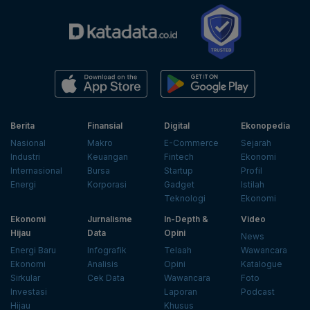
Berita
Finansial
Digital
Ekonopedia
Nasional
Makro
E-Commerce
Sejarah
Industri
Keuangan
Fintech
Ekonomi
Internasional
Bursa
Startup
Profil
Energi
Korporasi
Gadget
Istilah
Teknologi
Ekonomi
Ekonomi
Jurnalisme
In-Depth &
Video
Hijau
Data
Opini
News
Energi Baru
Infografik
Telaah
Wawancara
Ekonomi
Analisis
Opini
Katalogue
Sirkular
Cek Data
Wawancara
Foto
Investasi
Laporan
Podcast
Hijau
Khusus