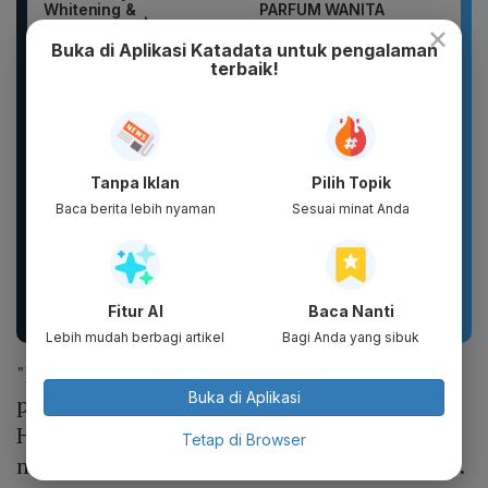
Whitening &
PARFUM WANITA
×
Moisturizing |...
PARFUM PRIA WANGI
TAHAN...
Buka di Aplikasi Katadata untuk pengalaman
terbaik!
Tanpa Iklan
Pilih Topik
Baca berita lebih nyaman
Sesuai minat Anda
tissu jolly pop up, jolly
Sandal Pria Wanita
250 shet, jolly 200shet
CLOSS Waterproof Anti
Slip Cepat Kering Anti...
Fitur AI
Baca Nanti
Lebih mudah berbagi artikel
Bagi Anda yang sibuk
"Perseroan menyampaikan terima kasih dan
Buka di Aplikasi
penghargaan atas kontribusi dan dedikasi
Hans Gunadi dan Suryo Suherman selama
Tetap di Browser
melaksanakan masa jabatannya," tutur Rudy.