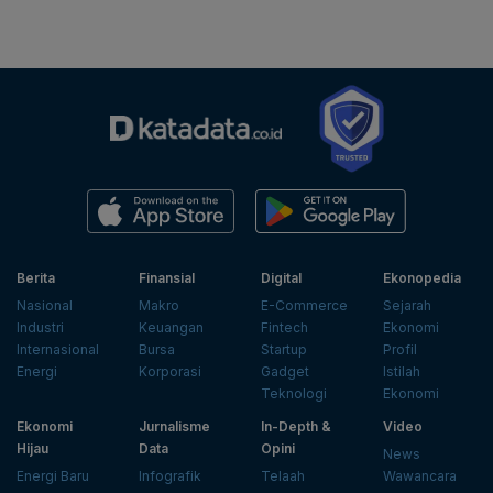
Berita
Finansial
Digital
Ekonopedia
Nasional
Makro
E-Commerce
Sejarah
Industri
Keuangan
Fintech
Ekonomi
Internasional
Bursa
Startup
Profil
Energi
Korporasi
Gadget
Istilah
Teknologi
Ekonomi
Ekonomi
Jurnalisme
In-Depth &
Video
Hijau
Data
Opini
News
Energi Baru
Infografik
Telaah
Wawancara