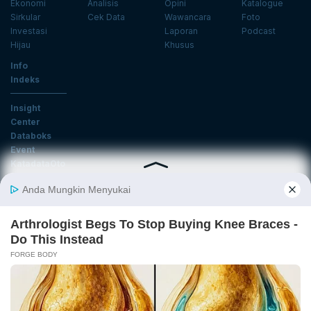
Ekonomi
Analisis
Opini
Katalogue
Sirkular
Cek Data
Wawancara
Foto
Investasi
Laporan
Podcast
Hijau
Khusus
Info
Indeks
Insight
Center
Databoks
Event
KatadataOto
Langganan Newsletter
Email
Daftar
Ikuti Kami