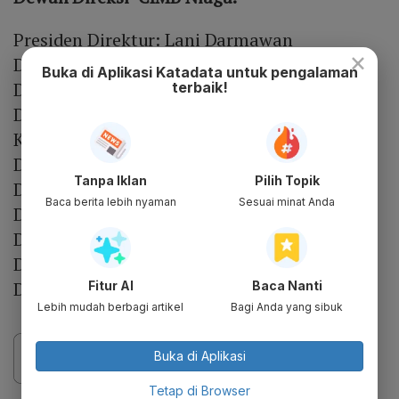
Presiden Direktur: Lani Darmawan
×
Direktur: Lee Kai Kwong
Buka di Aplikasi Katadata untuk pengalaman
Direktur: John Simon
terbaik!
Direktur merangkap Direktur
Kepatuhan: Fransiska Oei
Direktur: Pandji P. Djajanegara
Tanpa Iklan
Pilih Topik
Direktur: Tjioe Mei Tjuen
Baca berita lebih nyaman
Sesuai minat Anda
Direktur: Henky Sulistyo
Direktur: Joni Raini
Direktur: Rusly Johannes
Direktur: Noviady Wahyudi
Fitur AI
Baca Nanti
Lebih mudah berbagi artikel
Bagi Anda yang sibuk
Buka di Aplikasi
Tetap di Browser