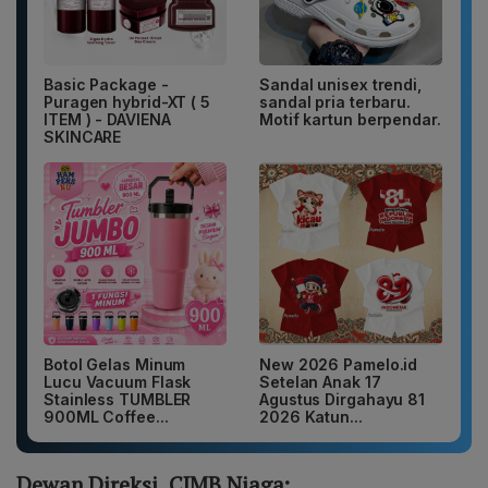
Basic Package -
Sandal unisex trendi,
Puragen hybrid-XT ( 5
sandal pria terbaru.
ITEM ) - DAVIENA
Motif kartun berpendar.
SKINCARE
Botol Gelas Minum
New 2026 Pamelo.id
Lucu Vacuum Flask
Setelan Anak 17
Stainless TUMBLER
Agustus Dirgahayu 81
900ML Coffee...
2026 Katun...
Dewan Direksi CIMB Niaga: