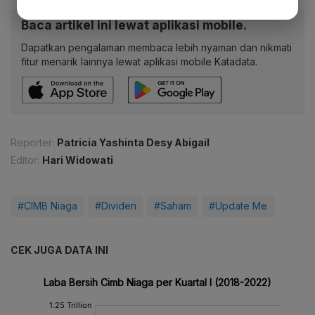
Baca artikel ini lewat aplikasi mobile.
Dapatkan pengalaman membaca lebih nyaman dan nikmati
fitur menarik lainnya lewat aplikasi mobile Katadata.
Reporter:
Patricia Yashinta Desy Abigail
Editor:
Hari Widowati
#CIMB Niaga
#Dividen
#Saham
#Update Me
CEK JUGA DATA INI