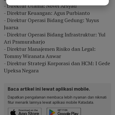
- Direktur Utama: Novel Arsyad
- Direktur Keuangan: Agus Purbianto
- Direktur Operasi Bidang Gedung: Yuyus
Juarsa
- Direktur Operasi Bidang Infrastruktur: Yul
Ari Pramuraharjo
- Direktur Manajemen Risiko dan Legal:
Tommy Wiranata Anwar
- Direktur Strategi Korporasi dan HCM: I Gede
Upeksa Negara
Baca artikel ini lewat aplikasi mobile.
Dapatkan pengalaman membaca lebih nyaman dan nikmati
fitur menarik lainnya lewat aplikasi mobile Katadata.