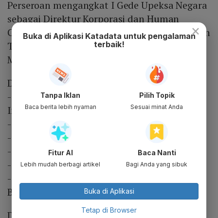
Perseroan mengangkat I Gede Upeksa Negara
sebagai Direktur Korporasi dan Human
×
Capital Management PTPP. Serta menetapkan
Buka di Aplikasi Katadata untuk pengalaman
terbaik!
Tommy Wiranata Anwar sebagai Direktur
Manajemen Risiko dan Legal.
Dewan Komisaris:
- Komisaris Utama merangkap Komisaris
Tanpa Iklan
Pilih Topik
Baca berita lebih nyaman
Sesuai minat Anda
Independen: Dhony Rahajoe
- Komisaris: Ernadhi Sudarmanto
- Komisaris: Hedy Rahadian
- Komisaris Independen: Jaya Kesuma
Fitur AI
Baca Nanti
- Komisaris Independen: Istiono
Lebih mudah berbagi artikel
Bagi Anda yang sibuk
- Komisaris Independen: Pundjung Setya
Brata
Buka di Aplikasi
Tetap di Browser
Dewan Direksi: