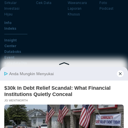
Sirkular
Cek Data
Wawancara
Foto
Investasi
Laporan
Podcast
Hijau
Khusus
Info
Indeks
Insight
Center
Databoks
Event
KatadataOto
Langganan Newsletter
Email
Daftar
Ikuti Kami
Tentang Katadata
Advertising
Karier
Pedoman Media Siber