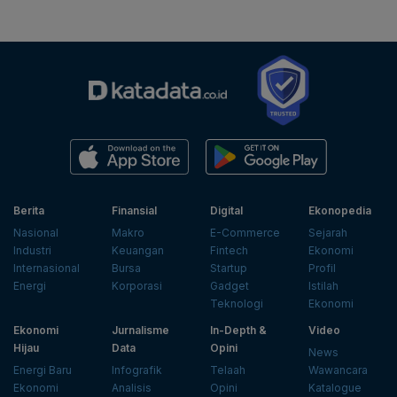
Berita
Finansial
Digital
Ekonopedia
Nasional
Makro
E-Commerce
Sejarah
Industri
Keuangan
Fintech
Ekonomi
Internasional
Bursa
Startup
Profil
Energi
Korporasi
Gadget
Istilah
Teknologi
Ekonomi
Ekonomi
Jurnalisme
In-Depth &
Video
Hijau
Data
Opini
News
Energi Baru
Infografik
Telaah
Wawancara
Ekonomi
Analisis
Opini
Katalogue