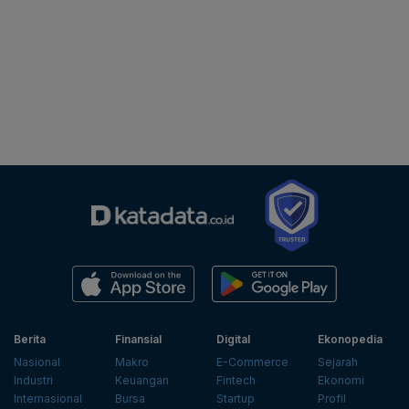
Berita
Finansial
Digital
Ekonopedia
Nasional
Makro
E-Commerce
Sejarah
Industri
Keuangan
Fintech
Ekonomi
Internasional
Bursa
Startup
Profil