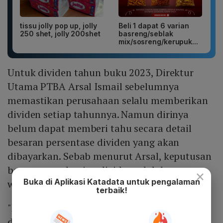
tissu jolly pop up, jolly
Beli 1 dapat 6 varian
250 shet, jolly 200shet
basreng/seblak
mix/sosreng/kerupuk...
Untuk dividen tahun buku 2023, Direktur
Utama PTBA Arsal Ismail sebelumnya
memastikan perusahaan selalu memberikan
dividen setiap tahunnya. Namun dirinya
belum dapat memberi tahu secara detail
besaran persentase dividen yang akan
dibayarkan. Sebab menurut Arsal, keputusan
besaran pembagian dividen adalah
×
Buka di Aplikasi Katadata untuk pengalaman
wewenang pemegang saham.
terbaik!
"PTBA tidak pernah tidak pernah beri
dividen. Perusahaan selalu memperhatian