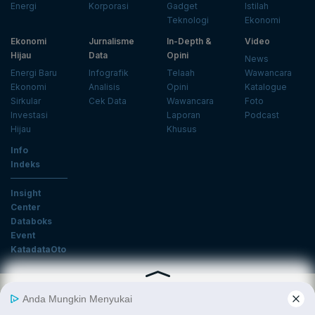
Energi
Korporasi
Gadget
Istilah
Teknologi
Ekonomi
Ekonomi
Jurnalisme
In-Depth &
Video
Hijau
Data
Opini
News
Energi Baru
Infografik
Telaah
Wawancara
Ekonomi
Analisis
Opini
Katalogue
Sirkular
Cek Data
Wawancara
Foto
Investasi
Laporan
Podcast
Hijau
Khusus
Info
Indeks
Insight
Center
Databoks
Event
KatadataOto
Langganan Newsletter
Email