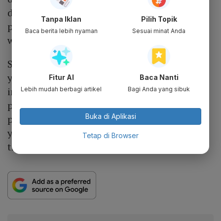
dan mendengarkan yang jadi harapan
Tanpa Iklan
Pilih Topik
pemegang saham," kata Arsal kepada
Baca berita lebih nyaman
Sesuai minat Anda
wartawan di Jakarta, Jumat (8/3).
Sebagai informasi, PTBA mencatatkan laba
yang diatribusikan kepada pemilik entitas
Fitur AI
Baca Nanti
induk Rp 6,1 triliun. Perolehan laba
Lebih mudah berbagi artikel
Bagi Anda yang sibuk
perusahaan pelat merah ini merosot 51,41%
Buka di Aplikasi
per 2023 jika dibandingkan dengan periode
yang sama tahun sebelumnya Rp 12,56
Tetap di Browser
triliun.