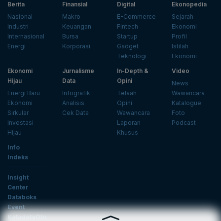
Berita
Finansial
Digital
Ekonopedia
Nasional
Makro
E-Commerce
Sejarah
Industri
Keuangan
Fintech
Ekonomi
Internasional
Bursa
Startup
Profil
Energi
Korporasi
Gadget
Istilah
Teknologi
Ekonomi
Ekonomi
Jurnalisme
In-Depth &
Video
Hijau
Data
Opini
News
Energi Baru
Infografik
Telaah
Wawancara
Ekonomi
Analisis
Opini
Katalogue
Sirkular
Cek Data
Wawancara
Foto
Investasi
Laporan
Podcast
Hijau
Khusus
Info
Indeks
Insight
Center
Databoks
Event
KatadataOto