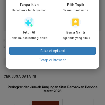
Baca artikel ini lewat aplikasi mobile.
Tanpa Iklan
Pilih Topik
Dapatkan pengalaman membaca lebih nyaman dan nikmati
Baca berita lebih nyaman
Sesuai minat Anda
fitur menarik lainnya lewat aplikasi mobile Katadata.
Fitur AI
Baca Nanti
Lebih mudah berbagi artikel
Bagi Anda yang sibuk
Reporter:
Karunia Putri
Editor:
Ameidyo Daud Nasution
Buka di Aplikasi
Tetap di Browser
#BCA
#Data
#Update Me
CEK JUGA DATA INI