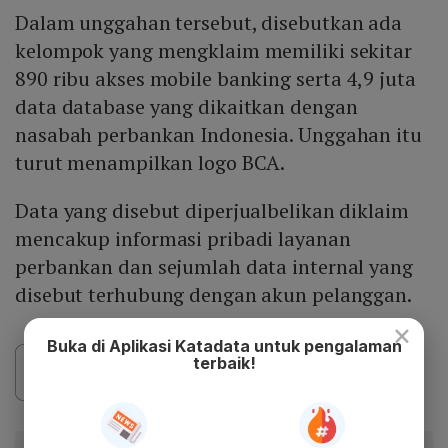
Dalam unggahan tersebut, disebutkan ada
kelompok yang mengklaim memiliki sekitar
890 ribu akses mobile banking serta 4,9 juta
data database yang dikaitkan dengan
nasabah perbankan Indonesia. Unggahan itu
turut menampilkan logo BCA.
Data yang disebut diperjualbelikan diklaim
mencakup informasi pribadi layanan
perbankan dan sejumlah data internal yang
disebut terhubung dengan akun pelanggan.
×
Buka di Aplikasi Katadata untuk pengalaman
terbaik!