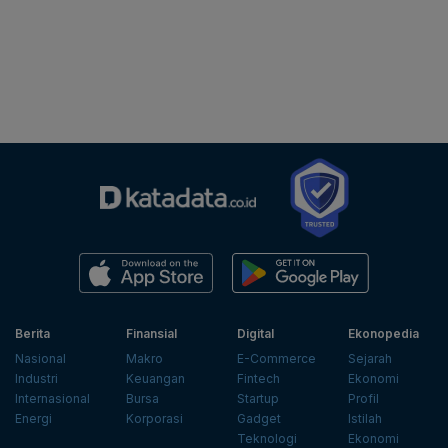
Berita
Finansial
Digital
Ekonopedia
Nasional
Makro
E-Commerce
Sejarah
Industri
Keuangan
Fintech
Ekonomi
Internasional
Bursa
Startup
Profil
Energi
Korporasi
Gadget
Istilah
Teknologi
Ekonomi