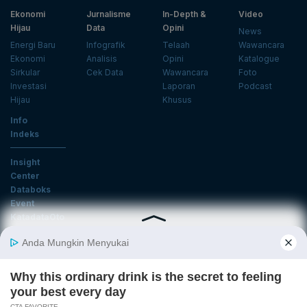
Ekonomi
Jurnalisme
In-Depth &
Video
Hijau
Data
Opini
News
Energi Baru
Infografik
Telaah
Wawancara
Ekonomi
Analisis
Opini
Katalogue
Sirkular
Cek Data
Wawancara
Foto
Investasi
Laporan
Podcast
Hijau
Khusus
Info
Indeks
Insight
Center
Databoks
Event
KatadataOto
Langganan Newsletter
Email
Daftar