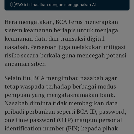
yang mengklaim memiliki sekitar 890 ribu akses mobile
!
FAQ ini dihasilkan dengan menggunakan AI
banking dan 4,9 juta data database nasabah
perbankan Indonesia, serta menampilkan logo BCA
Hera mengatakan, BCA terus menerapkan
sebagai bukti.
sistem keamanan berlapis untuk menjaga
keamanan data dan transaksi digital
nasabah. Perseroan juga melakukan mitigasi
risiko secara berkala guna mencegah potensi
ancaman siber.
Selain itu, BCA mengimbau nasabah agar
tetap waspada terhadap berbagai modus
penipuan yang mengatasnamakan bank.
Nasabah diminta tidak membagikan data
pribadi perbankan seperti BCA ID, password,
one time password (OTP) maupun personal
identification number (PIN) kepada pihak