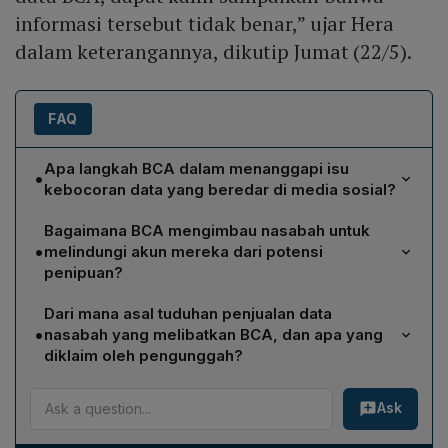
informasi tersebut tidak benar,” ujar Hera
dalam keterangannya, dikutip Jumat (22/5).
FAQ
Apa langkah BCA dalam menanggapi isu
•
kebocoran data yang beredar di media sosial?
Manajemen BCA melalui EVP Corporate Communication
Bagaimana BCA mengimbau nasabah untuk
& Social Responsibility, Hera F. Haryn, menyatakan
•
melindungi akun mereka dari potensi
bahwa isu kebocoran data tidak benar. BCA telah
penipuan?
melakukan investigasi menyeluruh dan memastikan
BCA meminta nasabah tidak membagikan data pribadi
tidak ada kebocoran data dari sistem perseroan. Bank
Dari mana asal tuduhan penjualan data
perbankan seperti BCA ID, password, OTP, maupun PIN
terus menerapkan sistem keamanan berlapis serta
•
nasabah yang melibatkan BCA, dan apa yang
kepada pihak mana pun. Selain itu, nasabah disarankan
melakukan mitigasi risiko secara berkala untuk
diklaim oleh pengunggah?
mengganti PIN dan password secara berkala guna
mencegah ancaman siber.
Tuduhan tersebut muncul dari unggahan akun
menjaga keamanan akun dan transaksi digital.
Ask
pemantau aktivitas ilegal di dark web bernama
DailyDarkWeb. Unggahan menyebut ada kelompok