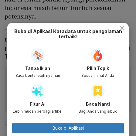
Indonesia masih belum tumbuh sesuai
potensinya.
×
"Para Menteri ekonomi juga (seharusnya)
Buka di Aplikasi Katadata untuk pengalaman
terbaik!
tidak tergoda dan steril dari kepentingan
politik," kata dia. (Baca:
Jokowi Minta Menteri
Tak Terganggu Urusan Politik Tahun 2018
)
Tanpa Iklan
Pilih Topik
Baca artikel ini lewat aplikasi mobile.
Baca berita lebih nyaman
Sesuai minat Anda
Dapatkan pengalaman membaca lebih nyaman dan nikmati
fitur menarik lainnya lewat aplikasi mobile Katadata.
Fitur AI
Baca Nanti
Lebih mudah berbagi artikel
Bagi Anda yang sibuk
Editor:
Safrezi Fitra
Buka di Aplikasi