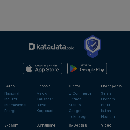
Berita
Finansial
Digital
Ekonopedia
Nasional
Makro
E-Commerce
Sejarah
Industri
Keuangan
Fintech
Ekonomi
Internasional
Bursa
Startup
Profil
Energi
Korporasi
Gadget
Istilah
Teknologi
Ekonomi
Ekonomi
Jurnalisme
In-Depth &
Video