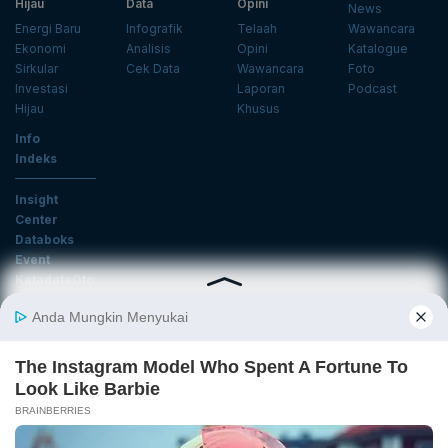
Hijau
Data
Opini
News
Energi Baru
Infografik
Telaah
Wawancara
Ekonomi
Analisis
Opini
Katalogue
Sirkular
Cek Data
Wawancara
Foto
Investasi
Laporan
Podcast
Hijau
Khusus
Info
Indeks
Insight
Center
Databoks
Event
KatadataOto
Langganan Newsletter
Email
Daftar
Ikuti Kami