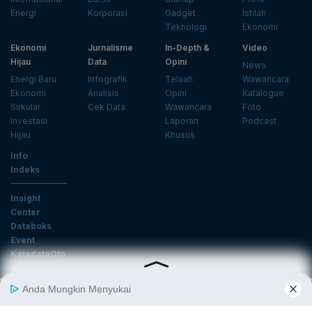
Energi
Korporasi
Gadget
Istilah
Teknologi
Ekonomi
Ekonomi
Jurnalisme
In-Depth &
Video
Hijau
Data
Opini
News
Energi Baru
Infografik
Telaah
Wawancara
Ekonomi
Analisis
Opini
Katalogue
Sirkular
Cek Data
Wawancara
Foto
Investasi
Laporan
Podcast
Hijau
Khusus
Info
Indeks
Insight
Center
Databoks
Event
KatadataOto
Langganan Newsletter