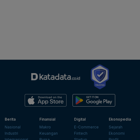
Berita
Finansial
Digital
Ekonopedia
Nasional
Makro
E-Commerce
Sejarah
Industri
Keuangan
Fintech
Ekonomi
Internasional
Bursa
Startup
Profil