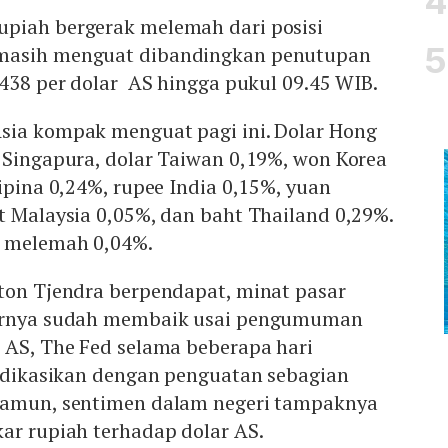
upiah bergerak melemah dari posisi
masih menguat dibandingkan penutupan
.438 per dolar AS hingga pukul 09.45 WIB.
sia kompak menguat pagi ini. Dolar Hong
 Singapura, dolar Taiwan 0,19%, won Korea
lipina 0,24%, rupee India 0,15%, yuan
t Malaysia 0,05%, dan baht Thailand 0,29%.
g melemah 0,04%.
ston Tjendra berpendapat, minat pasar
narnya sudah membaik usai pengumuman
 AS, The Fed selama beberapa hari
indikasikan dengan penguatan sebagian
Namun, sentimen dalam negeri tampaknya
ar rupiah terhadap dolar AS.