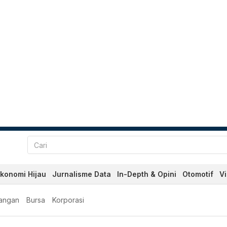
konomi Hijau
Jurnalisme Data
In-Depth & Opini
Otomotif
V
angan
Bursa
Korporasi