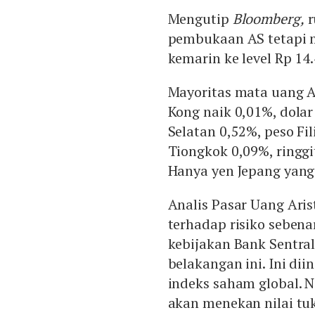
Mengutip
Bloomberg,
r
pembukaan AS tetapi 
kemarin ke level Rp 14
Mayoritas mata uang A
Kong naik 0,01%, dolar
Selatan 0,52%, peso Fi
Tiongkok 0,09%, ringgi
Hanya yen Jepang yan
Analis Pasar Uang Ari
terhadap risiko sebe
kebijakan Bank Sentral
belakangan ini. Ini di
indeks saham global. 
akan menekan nilai tuk