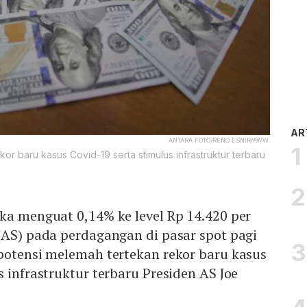
AR
ANTARA FOTO/RENO ESNIR/AWW.
kor baru kasus Covid-19 serta stimulus infrastruktur terbaru
ka menguat 0,14% ke level Rp 14.420 per
(AS) pada perdagangan di pasar spot pagi
potensi melemah tertekan rekor baru kasus
s infrastruktur terbaru Presiden AS Joe