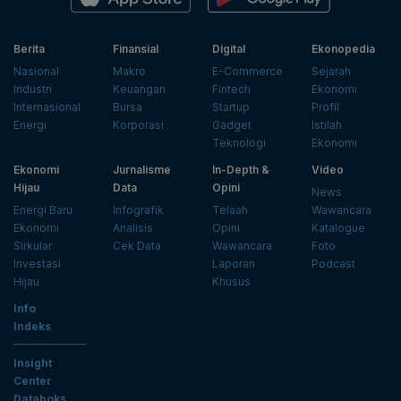
Berita
Finansial
Digital
Ekonopedia
Nasional
Makro
E-Commerce
Sejarah
Industri
Keuangan
Fintech
Ekonomi
Internasional
Bursa
Startup
Profil
Energi
Korporasi
Gadget
Istilah
Teknologi
Ekonomi
Ekonomi
Jurnalisme
In-Depth &
Video
Hijau
Data
Opini
News
Energi Baru
Infografik
Telaah
Wawancara
Ekonomi
Analisis
Opini
Katalogue
Sirkular
Cek Data
Wawancara
Foto
Investasi
Laporan
Podcast
Hijau
Khusus
Info
Indeks
Insight
Center
Databoks