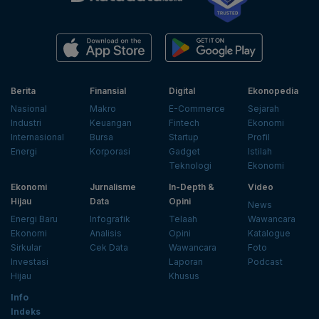
Berita
Finansial
Digital
Ekonopedia
Nasional
Makro
E-Commerce
Sejarah
Industri
Keuangan
Fintech
Ekonomi
Internasional
Bursa
Startup
Profil
Energi
Korporasi
Gadget
Istilah
Teknologi
Ekonomi
Ekonomi
Jurnalisme
In-Depth &
Video
Hijau
Data
Opini
News
Energi Baru
Infografik
Telaah
Wawancara
Ekonomi
Analisis
Opini
Katalogue
Sirkular
Cek Data
Wawancara
Foto
Investasi
Laporan
Podcast
Hijau
Khusus
Info
Indeks