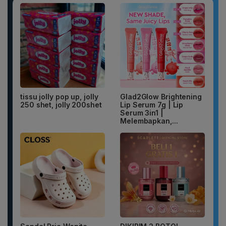
tissu jolly pop up, jolly
Glad2Glow Brightening
250 shet, jolly 200shet
Lip Serum 7g | Lip
Serum 3in1 |
Melembapkan,...