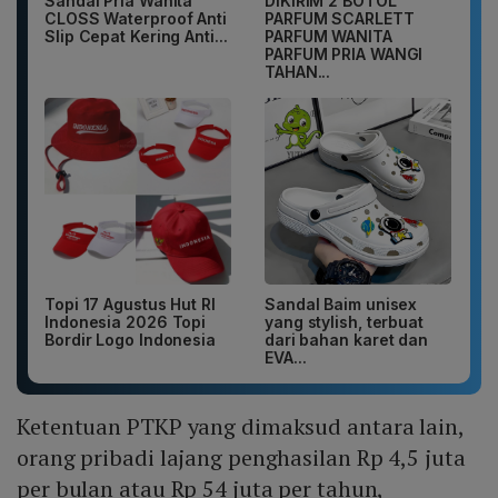
Sandal Pria Wanita
DIKIRIM 2 BOTOL
CLOSS Waterproof Anti
PARFUM SCARLETT
Slip Cepat Kering Anti...
PARFUM WANITA
PARFUM PRIA WANGI
TAHAN...
Topi 17 Agustus Hut RI
Sandal Baim unisex
Indonesia 2026 Topi
yang stylish, terbuat
Bordir Logo Indonesia
dari bahan karet dan
EVA...
Ketentuan PTKP yang dimaksud antara lain,
orang pribadi lajang penghasilan Rp 4,5 juta
per bulan atau Rp 54 juta per tahun,