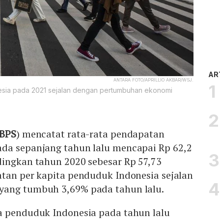
AR
ANTARA FOTO/APRILLIO AKBAR/WSJ.
onesia pada 2021 sejalan dengan pertumbuhan ekonomi
BPS
) mencatat rata-rata pendapatan
da sepanjang tahun lalu mencapai Rp 62,2
dingkan tahun 2020 sebesar Rp 57,73
atan per kapita penduduk Indonesia sejalan
yang tumbuh 3,69% pada tahun lalu.
a penduduk Indonesia pada tahun lalu