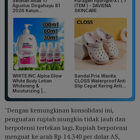
Setelan Anak 17
Puragen hybright-XT ( 7
Agustus Dirgahayu 81
ITEM ) - DAVIENA
2026 Katun...
SKINCARE
WHITE INC Alpha Glow
Sandal Pria Wanita
White Body Lotion
CLOSS Waterproof Anti
Whitening &
Slip Cepat Kering Anti...
Moisturizing |...
"Dengan kemungkinan konsolidasi ini,
penguatan rupiah mungkin tidak jauh dan
berpotensi tertekan lagi. Rupiah berpotensi
menguat ke arah Rp 14.340 per dolar AS,