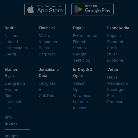
Berita
Finansial
Digital
Ekonopedia
Nasional
Makro
E-Commerce
Sejarah
Industri
Keuangan
Fintech
Ekonomi
Internasional
Bursa
Startup
Profil
Energi
Korporasi
Gadget
Istilah
Teknologi
Ekonomi
Ekonomi
Jurnalisme
In-Depth &
Video
Hijau
Data
Opini
News
Energi Baru
Infografik
Telaah
Wawancara
Ekonomi
Analisis
Opini
Katalogue
Sirkular
Cek Data
Wawancara
Foto
Investasi
Laporan
Podcast
Hijau
Khusus
Info
Indeks
Insight