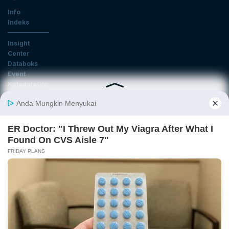
Info
Indeks
Insight
Center
Databoks
Event
KatadataOto
Langganan Newsletter
Email
Daftar
Ikuti Kami
Tentang Katadata
Advertising
Karier
Pedoman Media Siber
Kebijakan Privasi
Disclaimer
Hubungi Kami
©2026 Katadata. Hak cipta dilindungi Undang-undang.