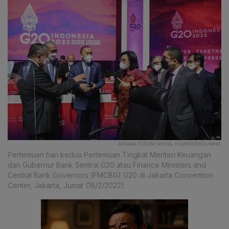
ANTARA FOTO/M RISYAL HIDAYAT/POOL/AWW.
Pertemuan hari kedua Pertemuan Tingkat Menteri Keuangan
dan Gubernur Bank Sentral G20 atau Finance Ministers and
Central Bank Governors (FMCBG) G20 di Jakarta Convention
Center, Jakarta, Jumat (18/2/2022).