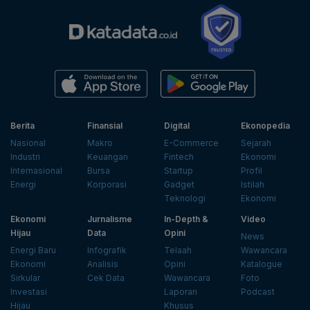
Berita
Finansial
Digital
Ekonopedia
Nasional
Makro
E-Commerce
Sejarah
Industri
Keuangan
Fintech
Ekonomi
Internasional
Bursa
Startup
Profil
Energi
Korporasi
Gadget
Istilah
Teknologi
Ekonomi
Ekonomi
Jurnalisme
In-Depth &
Video
Hijau
Data
Opini
News
Energi Baru
Infografik
Telaah
Wawancara
Ekonomi
Analisis
Opini
Katalogue
Sirkular
Cek Data
Wawancara
Foto
Investasi
Laporan
Podcast
Hijau
Khusus