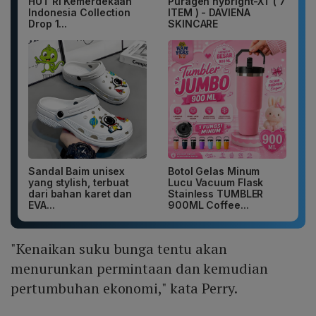
HUT RI Kemerdekaan
Puragen hybright-XT ( 7
Indonesia Collection
ITEM ) - DAVIENA
Drop 1...
SKINCARE
Sandal Baim unisex
Botol Gelas Minum
yang stylish, terbuat
Lucu Vacuum Flask
dari bahan karet dan
Stainless TUMBLER
EVA...
900ML Coffee...
"Kenaikan suku bunga tentu akan
menurunkan permintaan dan kemudian
pertumbuhan ekonomi," kata Perry.