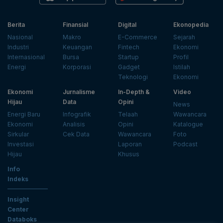
Berita
Finansial
Digital
Ekonopedia
Nasional
Makro
E-Commerce
Sejarah
Industri
Keuangan
Fintech
Ekonomi
Internasional
Bursa
Startup
Profil
Energi
Korporasi
Gadget
Istilah
Teknologi
Ekonomi
Ekonomi
Jurnalisme
In-Depth &
Video
Hijau
Data
Opini
News
Energi Baru
Infografik
Telaah
Wawancara
Ekonomi
Analisis
Opini
Katalogue
Sirkular
Cek Data
Wawancara
Foto
Investasi
Laporan
Podcast
Hijau
Khusus
Info
Indeks
Insight
Center
Databoks