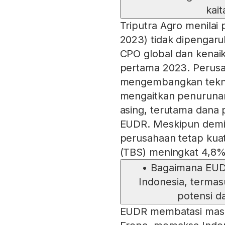
kai
Triputra Agro menilai
2023) tidak dipengaru
CPO global dan kena
pertama 2023. Perusa
mengembangkan teknol
mengaitkan penurunan
asing, terutama dana 
EUDR. Meskipun demik
perusahaan tetap kua
(TBS) meningkat 4,8%
•
Bagaimana EUD
Indonesia, termas
potensi d
EUDR membatasi masu