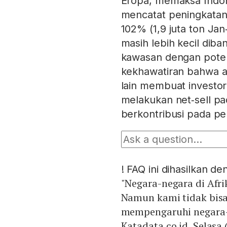
Eropa, memaksa Indone
mencatat peningkatan
102% (1,9 juta ton Ja
masih lebih kecil diba
kawasan dengan poten
kekhawatiran bahwa a
lain membuat investor
melakukan net‑sell pa
berkontribusi pada p
!
FAQ ini dihasilkan d
"Negara-negara di Afri
Namun kami tidak bisa
mempengaruhi negara-n
Katadata.co.id, Selasa 