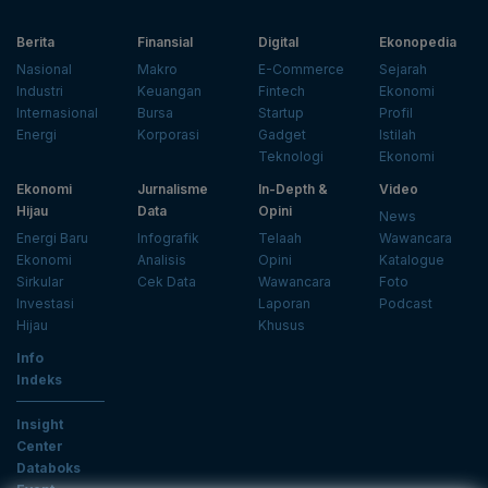
Berita
Finansial
Digital
Ekonopedia
Nasional
Makro
E-Commerce
Sejarah
Industri
Keuangan
Fintech
Ekonomi
Internasional
Bursa
Startup
Profil
Energi
Korporasi
Gadget
Istilah
Teknologi
Ekonomi
Ekonomi
Jurnalisme
In-Depth &
Video
Hijau
Data
Opini
News
Energi Baru
Infografik
Telaah
Wawancara
Ekonomi
Analisis
Opini
Katalogue
Sirkular
Cek Data
Wawancara
Foto
Investasi
Laporan
Podcast
Hijau
Khusus
Info
Indeks
Insight
Center
Databoks