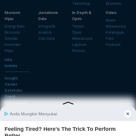
Teknologi
Ekonomi
Ekonomi
Jurnalisme
In-Depth &
Video
Hijau
Data
Opini
News
Energi Baru
Infografik
Telaah
Wawancara
Ekonomi
Analisis
Opini
Katalogue
Sirkular
Cek Data
Wawancara
Foto
Investasi
Laporan
Podcast
Hijau
Khusus
Info
Indeks
Insight
Center
Databoks
Event
KatadataOto
Langganan Newsletter
Email
Daftar