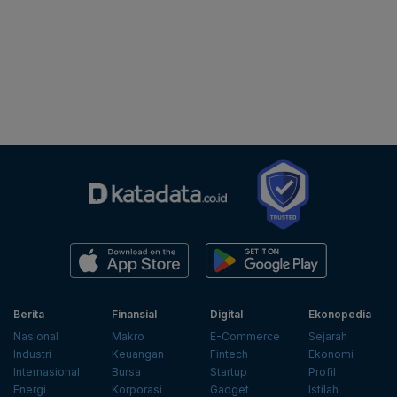
Berita
Finansial
Digital
Ekonopedia
Nasional
Makro
E-Commerce
Sejarah
Industri
Keuangan
Fintech
Ekonomi
Internasional
Bursa
Startup
Profil
Energi
Korporasi
Gadget
Istilah