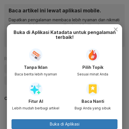
Baca artikel ini lewat aplikasi mobile.
Dapatkan pengalaman membaca lebih nyaman dan nikmati
fitur menarik lainnya lewat aplikasi mobile Katadata.
×
Buka di Aplikasi Katadata untuk pengalaman
terbaik!
Reporter:
Rahayu Subekti
Tanpa Iklan
Pilih Topik
#Barbie
#Hot Wheels
#Tarif
#Amerika
Baca berita lebih nyaman
Sesuai minat Anda
#Update Me
CEK JUGA DATA INI
Fitur AI
Baca Nanti
Lebih mudah berbagi artikel
Bagi Anda yang sibuk
Buka di Aplikasi