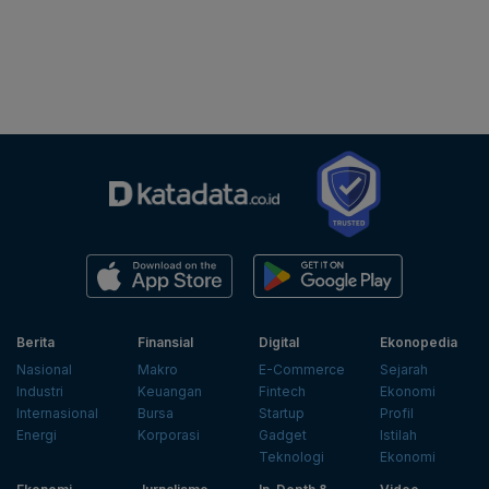
Berita
Finansial
Digital
Ekonopedia
Nasional
Makro
E-Commerce
Sejarah
Industri
Keuangan
Fintech
Ekonomi
Internasional
Bursa
Startup
Profil
Energi
Korporasi
Gadget
Istilah
Teknologi
Ekonomi