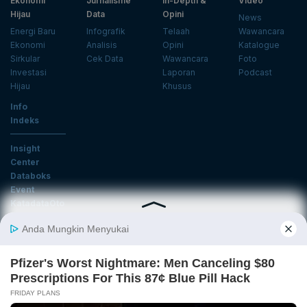
Ekonomi
Jurnalisme
In-Depth &
Video
Hijau
Data
Opini
News
Energi Baru
Infografik
Telaah
Wawancara
Ekonomi
Analisis
Opini
Katalogue
Sirkular
Cek Data
Wawancara
Foto
Investasi
Laporan
Podcast
Hijau
Khusus
Info
Indeks
Insight
Center
Databoks
Event
KatadataOto
Langganan Newsletter
Email
Daftar
Ikuti Kami