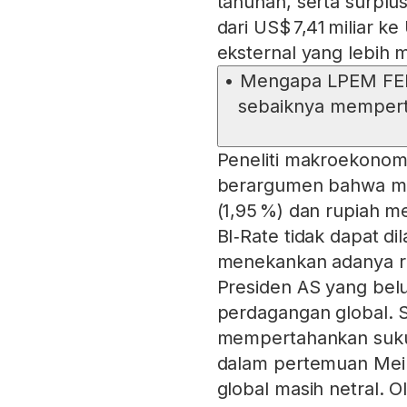
tahunan, serta surpl
dari US$ 7,41 miliar k
eksternal yang lebih
•
Mengapa LPEM FEB
sebaiknya mempert
Peneliti makroekonom
berargumen bahwa mesk
(1,95 %) dan rupiah m
BI‑Rate tidak dapat d
menekankan adanya ris
Presiden AS yang bel
perdagangan global. S
mempertahankan suku
dalam pertemuan Mei 
global masih netral. O