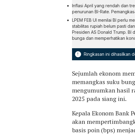
Inflasi April yang rendah dan 
penurunan BI-Rate. Pemangkasa
LPEM FEB UI menilai BI perlu 
stabilitas rupiah belum pasti dan
Presiden AS Donald Trump. BI d
bunga dan memperhatikan kondi
!
Ringkasan ini dihasilkan
Sejumlah ekonom mem
memangkas suku bungan
mengumumkan hasil ra
2025 pada siang ini.
Kepala Ekonom Bank P
akan mempertimbangka
basis poin (bps) menja