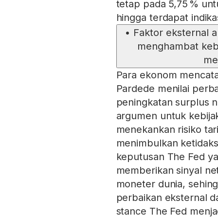
tetap pada 5,75 % unt
hingga terdapat indikas
•
Faktor eksternal 
menghambat kebi
me
Para ekonom mencatat
Pardede menilai perbai
peningkatan surplus
argumen untuk kebijak
menekankan risiko tar
menimbulkan ketidakst
keputusan The Fed ya
memberikan sinyal netr
moneter dunia, sehingg
perbaikan eksternal da
stance The Fed menja