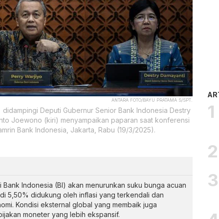
AR
ANTARA FOTO/BAYU PRATAMA S/SPT.
 didampingi Deputi Gubernur Senior Bank Indonesia Destry
anto Joewono (kiri) menyampaikan paparan saat konferensi
mrin Bank Indonesia, Jakarta, Rabu (19/3/2025).
Bank Indonesia (BI) akan menurunkan suku bunga acuan
di 5,50% didukung oleh inflasi yang terkendali dan
mi. Kondisi eksternal global yang membaik juga
jakan moneter yang lebih ekspansif.