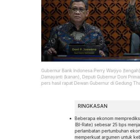
Gubernur Bank Indonesa Perry Warjiyo (tengah)
Damayanti (kanan), Deputi Gubernur Doni Prim
pers hasil rapat Dewan Gubernur di Gedung Tha
RINGKASAN
Beberapa ekonom memprediksi 
(BI-Rate) sebesar 25 bps menja
perlambatan pertumbuhan ekono
memperkuat argumen untuk kebi