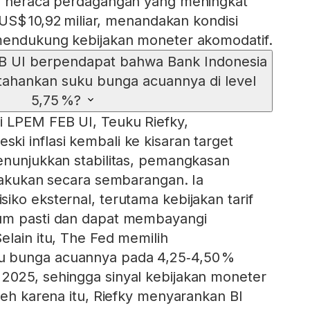
us neraca perdagangan yang meningkat
e US$ 10,92 miliar, menandakan kondisi
 mendukung kebijakan moneter akomodatif.
 UI berpendapat bahwa Bank Indonesia
ahankan suku bunga acuannya di level
5,75 %?
i LPEM FEB UI, Teuku Riefky,
i inflasi kembali ke kisaran target
enunjukkan stabilitas, pemangkasan
ilakukan secara sembarangan. Ia
iko eksternal, terutama kebijakan tarif
um pasti dan dapat membayangi
elain itu, The Fed memilih
 bunga acuannya pada 4,25‑4,50 %
2025, sehingga sinyal kebijakan moneter
leh karena itu, Riefky menyarankan BI