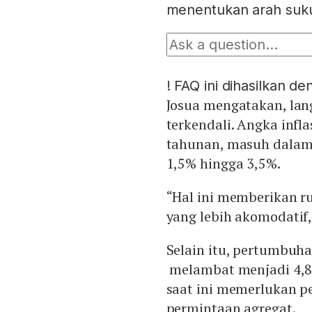
menentukan arah suku
!
FAQ ini dihasilkan d
Josua mengatakan, lang
terkendali. Angka infla
tahunan, masuh dalam 
1,5% hingga 3,5%.
“Hal ini memberikan r
yang lebih akomodatif,”
Selain itu, pertumbuh
melambat menjadi 4,87
saat ini memerlukan 
permintaan agregat.