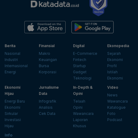
Berita
Finansial
Digital
Ekonopedia
Nasional
Makro
E-Commerce
Sejarah
Industri
Keuangan
Fintech
Ekonomi
Internasional
Bursa
Startup
Profil
Energi
Korporasi
Gadget
Istilah
Teknologi
Ekonomi
Ekonomi
Jurnalisme
In-Depth &
Video
Hijau
Data
Opini
News
Energi Baru
Infografik
Telaah
Wawancara
Ekonomi
Analisis
Opini
Katalogue
Sirkular
Cek Data
Wawancara
Foto
Investasi
Laporan
Podcast
Hijau
Khusus
Info