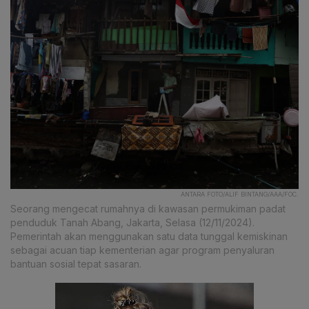
ANTARA FOTO/ALIF BINTANG/AAA/FOC.
Seorang mengecat rumahnya di kawasan permukiman padat
penduduk Tanah Abang, Jakarta, Selasa (12/11/2024).
Pemerintah akan menggunakan satu data tunggal kemiskinan
sebagai acuan tiap kementerian agar program penyaluran
bantuan sosial tepat sasaran.