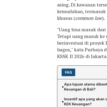
asing. Di kawasan ter
kemudahan, termasuk 
khusus (
common law
).
"Uang bisa masuk dari 
Tetapi uang masuk ke s
berinvestasi di proye
bagus," kata Purbaya d
KSSK II 2026 di Jakarta
FAQ
Apa tujuan utama dibe
•
Keuangan di Bali?
KEK Keuangan dirancang b
Insentif apa yang akan 
•
modal asing yang dapat di
KEK Keuangan?