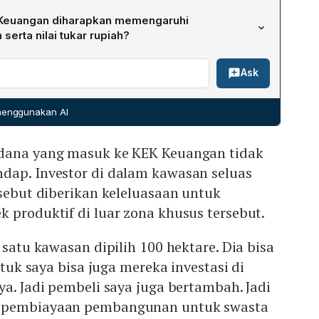
anantara). Dengan insentif khusus, kawasan ini
akan menikmati sejumlah kemudahan, antara lain
asuk dana luar negeri yang tidak dipajaki, sehingga
Keuangan diharapkan memengaruhi
ng yang masuk dari luar negeri, penerapan hukum
a proyek produktif di Indonesia dan meningkatkan
erta nilai tukar rupiah?
ta kebebasan menyalurkan dana ke proyek produktif di
swasta maupun pemerintah.
oyeksikan menciptakan sumber pembiayaan baru yang
ain itu, mereka dapat berinvestasi dalam obligasi atau
Ask
jutan, memperkuat kemampuan pemerintah dalam
kan pemerintah, sehingga memperluas basis pembeli dan
nan. Masuknya modal valuta asing yang tidak dipajaki
sar modal.
evisa, sehingga menstabilkan nilai tukar rupiah. Dengan
 menggunakan AI
abil, biaya pembiayaan bagi pemerintah dan swasta dapat
ental mata uang domestik menjadi lebih kuat.
 dana yang masuk ke KEK Keuangan tidak
dap. Investor di dalam kawasan seluas
rsebut diberikan keleluasaan untuk
 produktif di luar zona khusus tersebut.
 satu kawasan dipilih 100 hektare. Dia bisa
Untuk saya bisa juga mereka investasi di
ya. Jadi pembeli saya juga bertambah. Jadi
 pembiayaan pembangunan untuk swasta