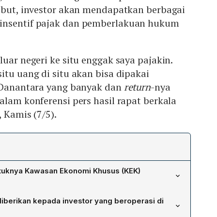
sebut, investor akan mendapatkan berbagai
insentif pajak dan pemberlakuan hukum
luar negeri ke situ enggak saya pajakin.
itu uang di situ akan bisa dipakai
k Danantara yang banyak dan
return
-nya
alam konferensi pers hasil rapat berkala
, Kamis (7/5).
ntuknya Kawasan Ekonomi Khusus (KEK)
ukan sekadar menjadi pusatial melainkan mesin penarik
diberikan kepada investor yang beroperasi di
salurkan ke proyek strategis Badan Pengelola Investasi