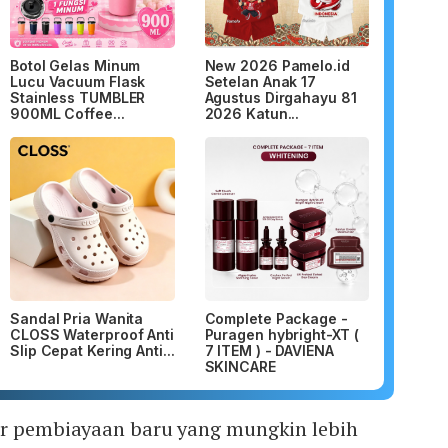
Botol Gelas Minum
New 2026 Pamelo.id
Lucu Vacuum Flask
Setelan Anak 17
Stainless TUMBLER
Agustus Dirgahayu 81
900ML Coffee...
2026 Katun...
Sandal Pria Wanita
Complete Package -
CLOSS Waterproof Anti
Puragen hybright-XT (
Slip Cepat Kering Anti...
7 ITEM ) - DAVIENA
SKINCARE
er pembiayaan baru yang mungkin lebih