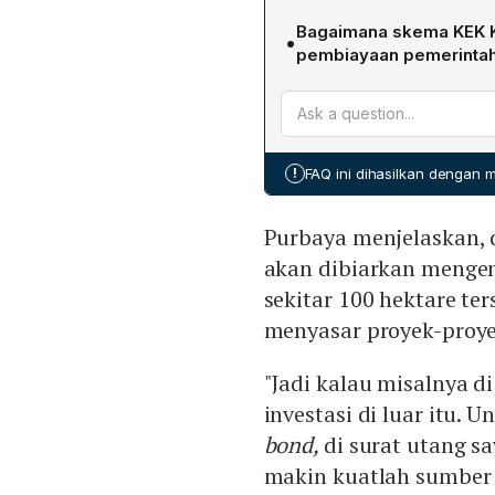
Daya Anagata Nusantara (D
Investor di KEK Keuangan 
diharapkan menjadi jalur m
Bagaimana skema KEK 
•
pembebasan pajak atas ua
memudahkan investasi pad
pembiayaan pemerintah s
khusus (common law), ser
sumber pembiayaan bagi 
Skema KEK Keuangan dipr
luar zona 100 hektare. Sel
lebih murah dan berkelan
surat utang yang diterbit
mendanai proyek pembangu
meningkatkan likuiditas pa
akan menambah cadangan d
!
FAQ ini dihasilkan dengan
aliran dana yang lebih st
ditekan, sementara fundam
Purbaya menjelaskan,
akan dibiarkan mengen
sekitar 100 hektare te
menyasar proyek-proyek
"Jadi kalau misalnya di
investasi di luar itu. 
bond,
di surat utang sa
makin kuatlah sumber