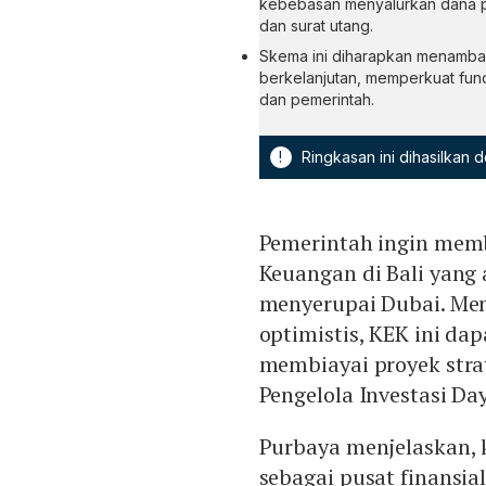
kebebasan menyalurkan dana pro
dan surat utang.
Skema ini diharapkan menamba
berkelanjutan, memperkuat fu
dan pemerintah.
!
Ringkasan ini dihasilkan
Pemerintah ingin me
Keuangan di Bali yang 
menyerupai Dubai. Me
optimistis, KEK ini da
membiayai proyek strat
Pengelola Investasi D
Purbaya menjelaskan, 
sebagai pusat finansia