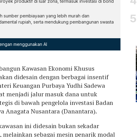
yek produktif di luar zona, termasuk investasi di bond
h sumber pembiayaan yang lebih murah dan
ndamental rupiah, serta mendukung pembangunan swasta
 dengan menggunakan AI
mbangun Kawasan Ekonomi Khusus
akan didesain dengan berbagai insentif
nteri Keuangan Purbaya Yudhi Sadewa
pat menjadi jalur masuk dana untuk
egis di bawah pengelola investasi Badan
aya Anagata Nusantara (Danantara).
kawasan ini didesain bukan sekadar
l, melainkan sebagai mesin penarik modal