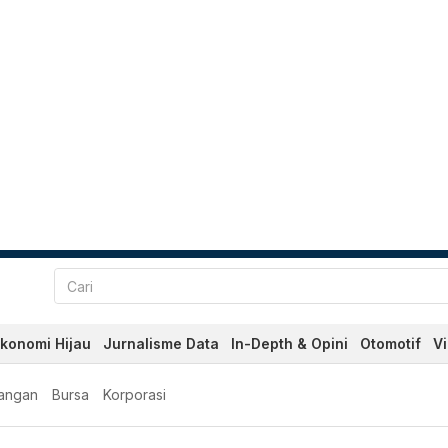
konomi Hijau
Jurnalisme Data
In-Depth & Opini
Otomotif
V
angan
Bursa
Korporasi