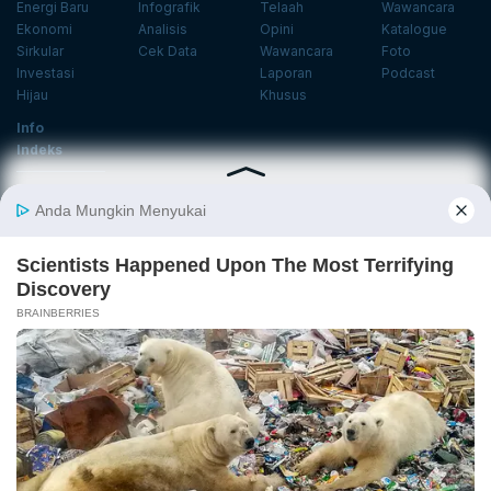
Energi Baru
Infografik
Telaah
Wawancara
Ekonomi
Analisis
Opini
Katalogue
Sirkular
Cek Data
Wawancara
Foto
Investasi
Laporan
Podcast
Hijau
Khusus
Info
Indeks
Insight
Center
Databoks
Event
KatadataOto
Langganan Newsletter
Email
Daftar
Ikuti Kami