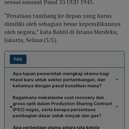
sesuai amanat Pasal 33 UUD 1945.
“Penataan tambang ke depan yang harus
dimiliki oleh sebagian besar kepemilikannya
oleh negara,” kata Bahlil di Istana Merdeka,
Jakarta, Selasa (5/5).
FAQ
Apa tujuan pemerintah mengkaji skema bagi
•
hasil baru untuk sektor pertambangan, dan
kaitannya dengan pasal konstitusi mana?
Pemerintah ingin mengoptimalkan penerimaan negara
Bagaimana mekanisme cost recovery dan
sekaligus memperkuat penguasaan negara atas
gross split dalam Production Sharing Contract
•
sumber daya alam, sesuai amanat Pasal 33 UUD 1945.
(PSC) migas, serta berapa persentase
Dengan mengadopsi model bagi hasil, diharapkan
pembagian dasar untuk minyak dan gas?
kepemilikan sebagian besar tambang berada di tangan
Pada skema cost recovery, kontraktor menanggung
negara, meningkatkan kontrol atas produksi mineral
Apa perbedaan utama antara tata kelola