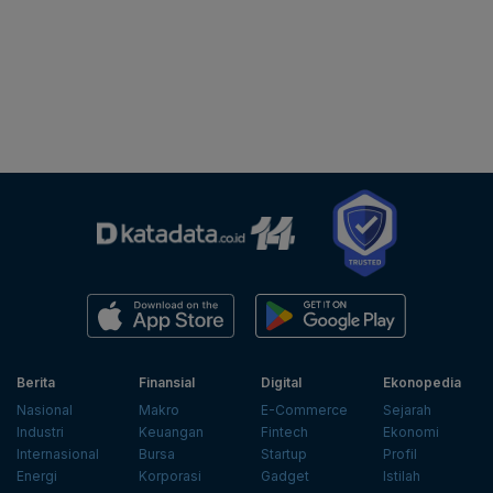
Berita
Finansial
Digital
Ekonopedia
Nasional
Makro
E-Commerce
Sejarah
Industri
Keuangan
Fintech
Ekonomi
Internasional
Bursa
Startup
Profil
Energi
Korporasi
Gadget
Istilah