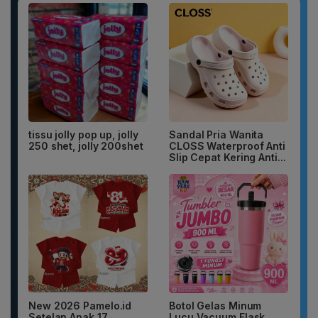
tissu jolly pop up, jolly
Sandal Pria Wanita
250 shet, jolly 200shet
CLOSS Waterproof Anti
Slip Cepat Kering Anti...
New 2026 Pamelo.id
Botol Gelas Minum
Setelan Anak 17
Lucu Vacuum Flask