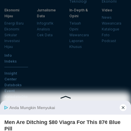
Teknologi
Ekonomi
Ekonomi
Jurnalisme
In-Depth &
Video
Hijau
Data
Opini
News
Energi Baru
Infografik
Telaah
Wawancara
Ekonomi
Analisis
Opini
Katalogue
Sirkular
Cek Data
Wawancara
Foto
Investasi
Laporan
Podcast
Hijau
Khusus
Info
Indeks
Insight
Center
Databoks
Event
KatadataOto
Langganan Newsletter
Email
Daftar