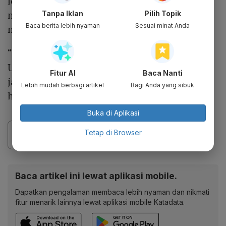
level 17.500 per dolar AS, Purbaya
memastikan anggaran untuk subsidi energi
Tanpa Iklan
Pilih Topik
Baca berita lebih nyaman
Sesuai minat Anda
masih aman.
“Waktu kami hitung kemarin, harga minyak
US$120 per barel, ya rupiah dekat-dekat situ
Fitur AI
Baca Nanti
jadi enggak ada masalah. Saya enggak harus
Lebih mudah berbagi artikel
Bagi Anda yang sibuk
hitung ulang,” kata Purbaya.
Buka di Aplikasi
Tetap di Browser
Baca artikel ini lewat aplikasi mobile.
Dapatkan pengalaman membaca lebih nyaman dan nikmati
fitur menarik lainnya lewat aplikasi mobile Katadata.