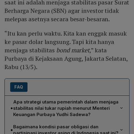
saat ini adalah menjaga stabilitas pasar Surat
Berharga Negara (SBN) agar investor tidak
melepas asetnya secara besar-besaran.
“Itu kan perlu waktu. Kita kan enggak masuk
ke pasar dolar langsung. Tapi kita hanya
menjaga stabilitas
bond market
,” kata
Purbaya di Kejaksaan Agung, Jakarta Selatan,
Rabu (13/5).
FAQ
Apa strategi utama pemerintah dalam menjaga
•
stabilitas nilai tukar rupiah menurut Menteri
Keuangan Purbaya Yudhi Sadewa?
Pemerintah fokus pada penguatan pasar obligasi
Bagaimana kondisi pasar obligasi dan
•
negara (bond market) dengan menjaga stabilitas Surat
partisipasi investor asing di Indonesia saat ini?