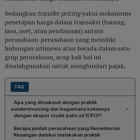
Sedangkan
transfer pricing
yakni mekanisme
penetapan harga dalam transaksi (barang,
jasa, aset, atau pendanaan) antara
perusahaan-perusahaan yang memiliki
hubungan istimewa atau berada dalam satu
grup perusahaan, acap kali hal ini
disalahgunakan untuk menghindari pajak.
FAQ
Apa yang dimaksud dengan praktik
•
underinvoicing dan bagaimana kaitannya
dengan ekspor crude palm oil (CPO)?
Underinvoicing adalah kecurangan perdagangan
Berapa jumlah perusahaan yang Kementerian
internasional di mana nilai barang dalam invoice
Keuangan deteksi melakukan praktik
dilaporkan lebih rendah daripada harga transaksi