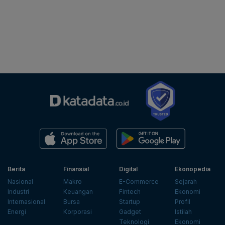
Berita
Finansial
Digital
Ekonopedia
Nasional
Makro
E-Commerce
Sejarah
Industri
Keuangan
Fintech
Ekonomi
Internasional
Bursa
Startup
Profil
Energi
Korporasi
Gadget
Istilah
Teknologi
Ekonomi