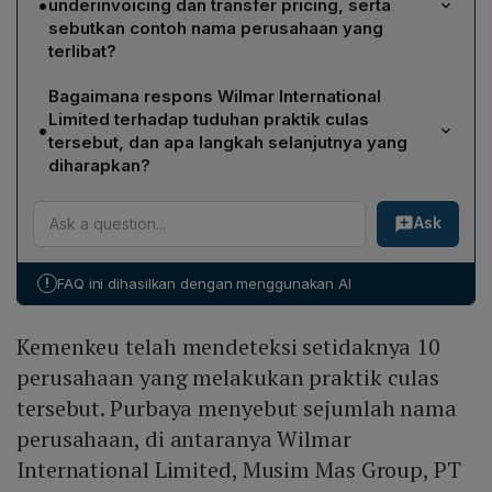
•
underinvoicing dan transfer pricing, serta
sesungguhnya. Dalam konteks ekspor CPO, praktik ini
sebutkan contoh nama perusahaan yang
dapat menurunkan nilai ekspor yang tercatat, sehingga
terlibat?
mengurangi basis pungutan pajak dan menimbulkan
Kemenkeu telah mengidentifikasi setidaknya 10
kerugian bagi negara.
Bagaimana respons Wilmar International
perusahaan yang diduga melakukan underinvoicing
Limited terhadap tuduhan praktik culas
•
serta 20 perusahaan lain yang melakukan transfer
tersebut, dan apa langkah selanjutnya yang
pricing dalam ekspor CPO. Contoh perusahaan yang
diharapkan?
disebut antara lain Wilmar International Limited, Musim
Wilmar International Limited menyatakan belum
Mas Group, PT Salim Ivomas Pratama Tbk, dan Golden
Ask
menerima pemberitahuan resmi mengenai
Agri-Resources.
penyelidikan, namun menegaskan bahwa mereka
sedang bekerja sama dengan otoritas terkait untuk
!
FAQ ini dihasilkan dengan menggunakan AI
memahami kekhawatiran. Perusahaan berjanji akan
memperbarui pasar bila menerima notifikasi resmi
Kemenkeu telah mendeteksi setidaknya 10
tentang penyelidikan under‑invoicing dan transfer
pricing.
perusahaan yang melakukan praktik culas
tersebut. Purbaya menyebut sejumlah nama
perusahaan, di antaranya Wilmar
International Limited, Musim Mas Group, PT