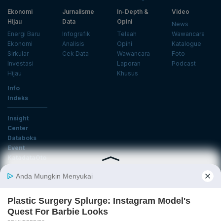
Ekonomi
Jurnalisme
In-Depth &
Video
Hijau
Data
Opini
News
Energi Baru
Infografik
Telaah
Wawancara
Ekonomi
Analisis
Opini
Katalogue
Sirkular
Cek Data
Wawancara
Foto
Investasi
Laporan
Podcast
Hijau
Khusus
Info
Indeks
Insight
Center
Databoks
Event
KatadataOto
Langganan Newsletter
Email
Daftar