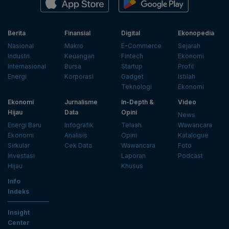
Berita
Finansial
Digital
Ekonopedia
Nasional
Makro
E-Commerce
Sejarah
Industri
Keuangan
Fintech
Ekonomi
Internasional
Bursa
Startup
Profil
Energi
Korporasi
Gadget
Istilah
Teknologi
Ekonomi
Ekonomi
Jurnalisme
In-Depth &
Video
Hijau
Data
Opini
News
Energi Baru
Infografik
Telaah
Wawancara
Ekonomi
Analisis
Opini
Katalogue
Sirkular
Cek Data
Wawancara
Foto
Investasi
Laporan
Podcast
Hijau
Khusus
Info
Indeks
Insight
Center