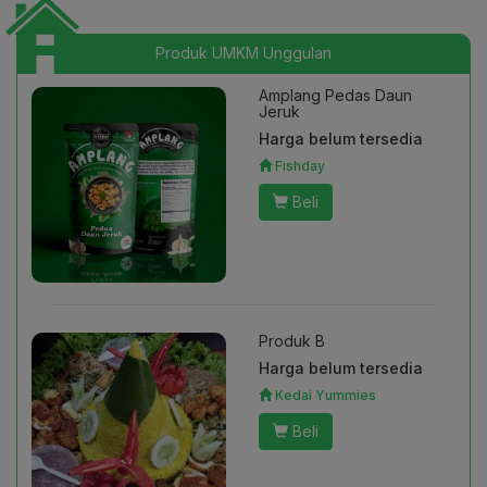
Produk UMKM Unggulan
Amplang Pedas Daun
Jeruk
Harga belum tersedia
Fishday
Beli
Produk B
Harga belum tersedia
Kedai Yummies
Beli