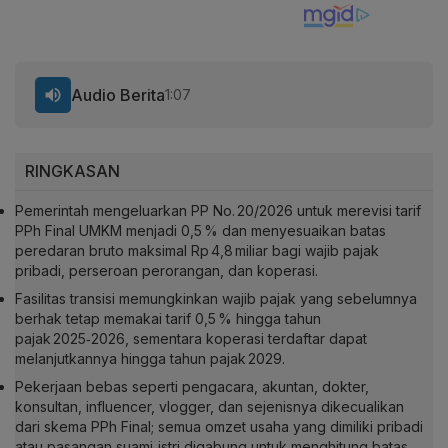
Audio Berita
1:07
RINGKASAN
Pemerintah mengeluarkan PP No. 20/2026 untuk merevisi tarif
PPh Final UMKM menjadi 0,5 % dan menyesuaikan batas
peredaran bruto maksimal Rp 4,8 miliar bagi wajib pajak
pribadi, perseroan perorangan, dan koperasi.
Fasilitas transisi memungkinkan wajib pajak yang sebelumnya
berhak tetap memakai tarif 0,5 % hingga tahun
pajak 2025‑2026, sementara koperasi terdaftar dapat
melanjutkannya hingga tahun pajak 2029.
Pekerjaan bebas seperti pengacara, akuntan, dokter,
konsultan, influencer, vlogger, dan sejenisnya dikecualikan
dari skema PPh Final; semua omzet usaha yang dimiliki pribadi
atau pasangan suami‑istri digabung untuk menghitung batas