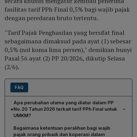
secara khusus mengatur kembali penerima
fasilitas tarif PPh Final 0,5% bagi wajib pajak
dengan peredaran bruto tertentu.
"Tarif Pajak Penghasilan yang bersifat final
sebagaimana dimaksud pada ayat (1) sebesar
0,5% (nol koma lima persen)," demikian bunyi
Pasal 56 ayat (2) PP 20/2026, dikutip Selasa
(2/6).
FAQ
Apa perubahan utama yang diatur dalam PP
•
No. 20 Tahun 2026 terkait tarif PPh Final untuk
UMKM?
PP No. 20/2026 mengonfirmasi tarif PPh Final sebesar
Bagaimana ketentuan peralihan bagi wajib
0,5 % bagi wajib pajak orang pribadi, perseroan
pajak orang pribadi dan koperasi dalam