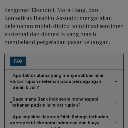
Pengamat Ekonomi, Mata Uang, dan
Komoditas Ibrahim Assuaibi mengatakan
pelemahan rupiah dipicu kombinasi sentimen
eksternal dan domestik yang masih
membebani pergerakan pasar keuangan.
FAQ
Apa faktor utama yang menyebabkan nilai
•
tukar rupiah melemah pada perdagangan
Senin 6 Juli?
Menurut pengamat Ibrahim Assuaibi, pelemahan rupiah
Bagaimana Bank Indonesia menanggapi
•
dipicu kombinasi sentimen eksternal dan domestik.
tekanan pada nilai tukar rupiah?
Secara eksternal, ketegangan geopolitik meningkat
Bank Indonesia meningkatkan intensitas intervensi di
setelah Rusia menyerang Kyiv menjelang KTT NATO di
Apa implikasi laporan Fitch Ratings terhadap
pasar keuangan untuk menjaga stabilitas nilai tukar.
Turki, serta ketidakpastian di Selat Hormuz antara
•
perspektif ekonomi Indonesia dan biaya
Intervensi dilakukan melalui Non‑Deliverable Forward
Amerika Serikat dan Iran yang menahan penurunan