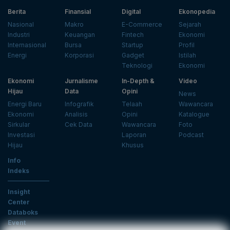
Berita
Finansial
Digital
Ekonopedia
Nasional
Makro
E-Commerce
Sejarah
Industri
Keuangan
Fintech
Ekonomi
Internasional
Bursa
Startup
Profil
Energi
Korporasi
Gadget
Istilah
Teknologi
Ekonomi
Ekonomi
Jurnalisme
In-Depth &
Video
Hijau
Data
Opini
News
Energi Baru
Infografik
Telaah
Wawancara
Ekonomi
Analisis
Opini
Katalogue
Sirkular
Cek Data
Wawancara
Foto
Investasi
Laporan
Podcast
Hijau
Khusus
Info
Indeks
Insight
Center
Databoks
Event