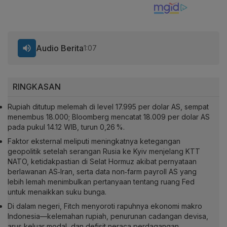
Audio Berita
1:07
RINGKASAN
Rupiah ditutup melemah di level 17.995 per dolar AS, sempat
menembus 18.000; Bloomberg mencatat 18.009 per dolar AS
pada pukul 14.12 WIB, turun 0,26 %.
Faktor eksternal meliputi meningkatnya ketegangan
geopolitik setelah serangan Rusia ke Kyiv menjelang KTT
NATO, ketidakpastian di Selat Hormuz akibat pernyataan
berlawanan AS‑Iran, serta data non‑farm payroll AS yang
lebih lemah menimbulkan pertanyaan tentang ruang Fed
untuk menaikkan suku bunga.
Di dalam negeri, Fitch menyoroti rapuhnya ekonomi makro
Indonesia—kelemahan rupiah, penurunan cadangan devisa,
arus keluar modal, dan defisit neraca perdagangan