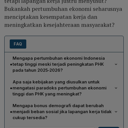
tetapi lapangan kerja justru menyusut?
Bukankah pertumbuhan ekonomi seharusnya
menciptakan kesempatan kerja dan
meningkatkan kesejahteraan masyarakat?
FAQ
Mengapa pertumbuhan ekonomi Indonesia
•
tetap tinggi meski terjadi peningkatan PHK
pada tahun 2025‑2026?
Pertumbuhan ekonomi tinggi didorong oleh
Apa saja kebijakan yang diusulkan untuk
peningkatan produktivitas dan efisiensi, terutama
•
mengatasi paradoks pertumbuhan ekonomi
melalui digitalisasi, otomatisasi, dan kecerdasan buatan.
tinggi dan PHK yang meningkat?
sektor industri pengolahan, perdagangan, pertanian,
Kebijakan utama meliputi: (1) memperkuat industri padat
dan konstruksi menyumbang PDB, namun banyak
Mengapa bonus demografi dapat berubah
karya melalui insentif pembiayaan, penyederhanaan
perusahaan manufaktur mengadopsi teknologi yang
•
menjadi beban sosial jika lapangan kerja tidak
regulasi, dan keringanan pajak agar sektor tekstil,
menggantikan tenaga kerja manusia. Akibatnya
cukup tersedia?
garmen, alas kaki, makanan‑minuman, serta furnitur
produksi naik tanpa penambahan pekerja,
Bonus demografi berarti proporsi penduduk usia
tetap kompetitif; (2) mendukung UMKM dengan