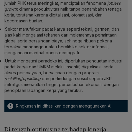
jumlah PHK terus meningkat, menciptakan fenomena
jobless
growth
dimana produktivitas naik tanpa penambahan tenaga
kerja, terutama karena digitalisasi, otomatisasi, dan
kecerdasan buatan.
Sektor manufaktur padat karya seperti tekstil, garmen, dan
alas kaki mengalami tekanan dari melemahnya permintaan
global serta persaingan biaya, sehingga ribuan pekerja
terpaksa menganggur atau beralih ke sektor informal,
mengancam manfaat bonus demografi.
Untuk mengatasi paradoks ini, diperlukan penguatan industri
padat karya dan UMKM melalui insentif, digitalisasi, serta
akses pembiayaan, bersamaan dengan program
reskilling
/
upskilling
dan perlindungan sosial seperti JKP,
sekaligus menautkan target pertumbuhan ekonomi dengan
penciptaan lapangan kerja yang terukur.
!
Ringkasan ini dihasilkan dengan menggunakan AI
Di tengah optimisme terhadap kinerja