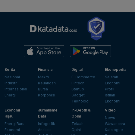
Berita
Finansial
Digital
Ekonopedia
Nasional
Makro
E-Commerce
Sejarah
Industri
Keuangan
Fintech
Ekonomi
Internasional
Bursa
Startup
Profil
Energi
Korporasi
Gadget
Istilah
Teknologi
Ekonomi
Ekonomi
Jurnalisme
In-Depth &
Video
Hijau
Data
Opini
News
Energi Baru
Infografik
Telaah
Wawancara
Ekonomi
Analisis
Opini
Katalogue