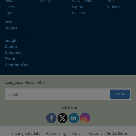
Sirkular
Cek Data
Wawancara
Foto
Investasi
Laporan
Podcast
Hijau
Khusus
Info
Indeks
Insight
Center
Databoks
Event
KatadataOto
Langganan Newsletter
Email
Daftar
Ikuti Kami
Tentang Katadata
Advertising
Karier
Pedoman Media Siber