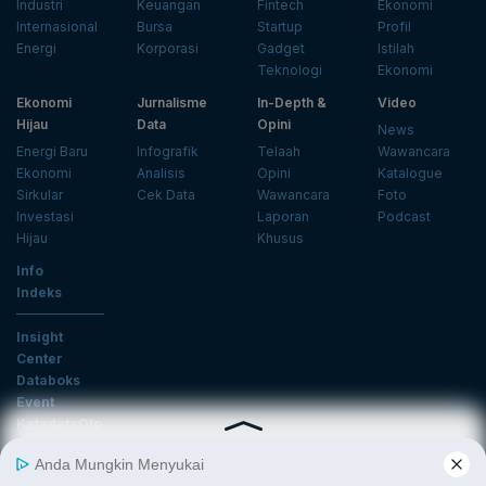
Industri
Keuangan
Fintech
Ekonomi
Internasional
Bursa
Startup
Profil
Energi
Korporasi
Gadget
Istilah
Teknologi
Ekonomi
Ekonomi
Jurnalisme
In-Depth &
Video
Hijau
Data
Opini
News
Energi Baru
Infografik
Telaah
Wawancara
Ekonomi
Analisis
Opini
Katalogue
Sirkular
Cek Data
Wawancara
Foto
Investasi
Laporan
Podcast
Hijau
Khusus
Info
Indeks
Insight
Center
Databoks
Event
KatadataOto