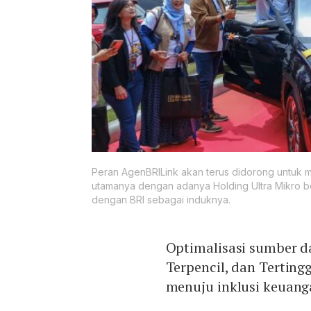
Peran AgenBRILink akan terus didorong untuk m
utamanya dengan adanya Holding Ultra Mikro 
dengan BRI sebagai induknya.
Optimalisasi sumber d
Terpencil, dan Tertin
menuju inklusi keuang