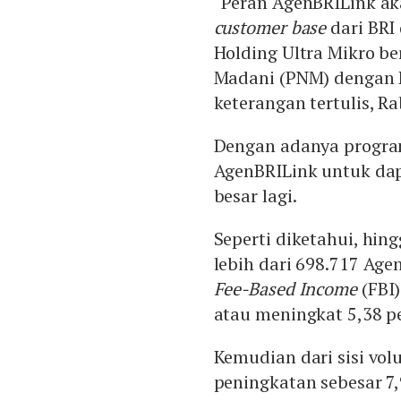
“Peran AgenBRILink ak
customer base
dari BRI
Holding Ultra Mikro b
Madani (PNM) dengan B
keterangan tertulis, Ra
Dengan adanya progra
AgenBRILink untuk da
besar lagi.
Seperti diketahui, hing
lebih dari 698.717 Age
Fee-Based Income
(FBI
atau meningkat 5,38 pe
Kemudian dari sisi vo
peningkatan sebesar 7,