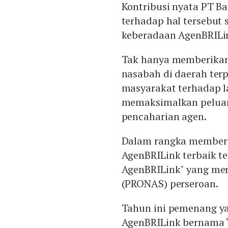
Kontribusi nyata PT Ba
terhadap hal tersebut 
keberadaan AgenBRILin
Tak hanya memberika
nasabah di daerah ter
masyarakat terhadap l
memaksimalkan peluan
pencaharian agen.
Dalam rangka memberik
AgenBRILink terbaik t
AgenBRILink" yang mer
(PRONAS) perseroan.
Tahun ini pemenang y
AgenBRILink bernama 