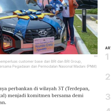
AR
BRI
emperluas customer base dari BRI dan BRI Group,
bersama Pegadaian dan Permodalan Nasional Madani (PNM)
aya perbankan di wilayah 3T (Terdepan,
ggal) menjadi komitmen bersama demi
an.