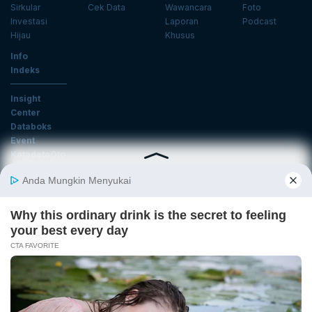
Sirkular
Cek Data
Wawancara
Foto
Investasi
Laporan
Podcast
Hijau
Khusus
Info
Indeks
Insight
Center
Databoks
Event
KatadataOto
Langganan Newsletter
Email
Daftar
Ikuti Kami
Tentang Katadata
Advertising
Karier
Pedoman Media Siber