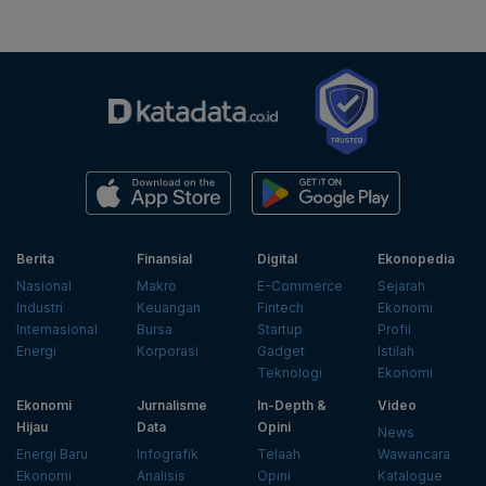
Berita
Finansial
Digital
Ekonopedia
Nasional
Makro
E-Commerce
Sejarah
Industri
Keuangan
Fintech
Ekonomi
Internasional
Bursa
Startup
Profil
Energi
Korporasi
Gadget
Istilah
Teknologi
Ekonomi
Ekonomi
Jurnalisme
In-Depth &
Video
Hijau
Data
Opini
News
Energi Baru
Infografik
Telaah
Wawancara
Ekonomi
Analisis
Opini
Katalogue